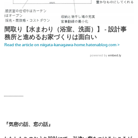
................
『気密の話、窓の話』