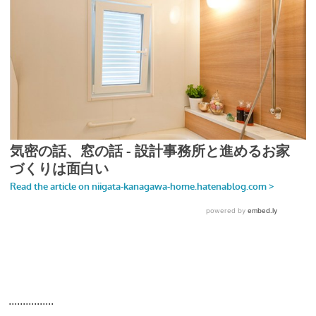
................