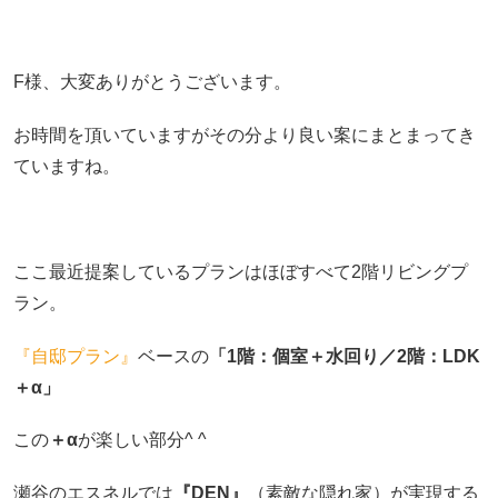
F様、大変ありがとうございます。
お時間を頂いていますがその分より良い案にまとまってき
ていますね。
ここ最近提案しているプランはほぼすべて2階リビングプ
ラン。
『自邸プラン』
ベースの
「1階：個室＋水回り／2階：LDK
＋α」
この
＋α
が楽しい部分^ ^
瀬谷のエスネルでは
『DEN』
（素敵な隠れ家）が実現する