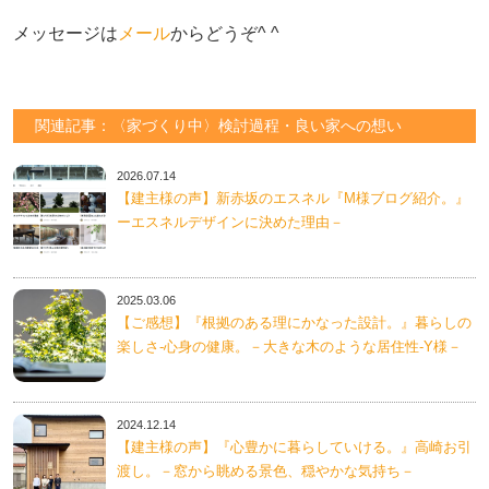
メッセージは
メール
からどうぞ^ ^
関連記事：〈家づくり中〉検討過程・良い家への想い
2026.07.14
【建主様の声】新赤坂のエスネル『M様ブログ紹介。』
ーエスネルデザインに決めた理由－
2025.03.06
【ご感想】『根拠のある理にかなった設計。』暮らしの
楽しさ-心身の健康。－大きな木のような居住性-Y様－
2024.12.14
【建主様の声】『心豊かに暮らしていける。』高崎お引
渡し。－窓から眺める景色、穏やかな気持ち－