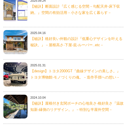
2025.09.24
【秘訣】断面設計『広く感じる空間－勾配天井-床下収
納。』空間の有効活用－小さな家を広く暮らす－
2025.04.16
【秘訣】格好良い外観の設計『低重心デザインを叶える
秘訣。』－屋根高さ-下屋-庇-ルーバー..etc－
2025.01.31
【design】トヨタ2000GT『曲線デザインの美しさ。』
トヨタ博物館-モノづくりの魂。－造作手摺への想い－
2024.10.04
【秘訣】屋根付き玄関ポーチの心地良さ-格好良さ『温故
知新-縁側のリデザイン。』－特別な半屋外空間－