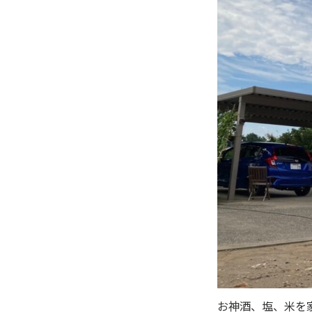
お神酒、塩、米を