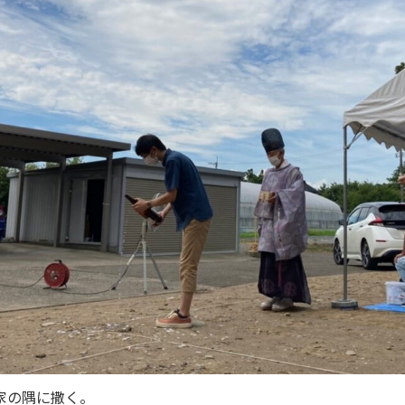
家の隅に撒く。