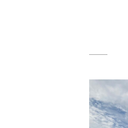
................