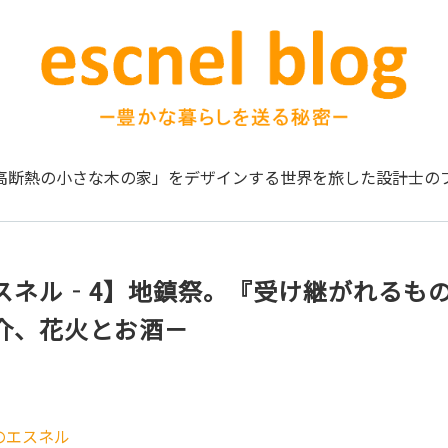
高断熱の小さな木の家」をデザインする
世界を旅した設計士の
スネル‐4】地鎮祭。『受け継がれるも
介、花火とお酒－
のエスネル