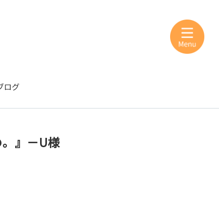
ブログ
の。』－U様