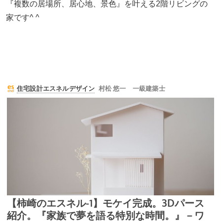
『複数の居場所、居心地、景色』を叶える2階リビングの
家です^ ^