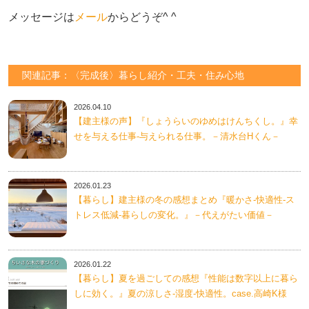
メッセージは
メール
からどうぞ^ ^
関連記事：〈完成後〉暮らし紹介・工夫・住み心地
2026.04.10
【建主様の声】『しょうらいのゆめはけんちくし。』幸
せを与える仕事-与えられる仕事。－清水台Hくん－
2026.01.23
【暮らし】建主様の冬の感想まとめ『暖かさ-快適性-ス
トレス低減-暮らしの変化。』－代えがたい価値－
2026.01.22
【暮らし】夏を過ごしての感想『性能は数字以上に暮ら
しに効く。』夏の涼しさ-湿度-快適性。case.高崎K様