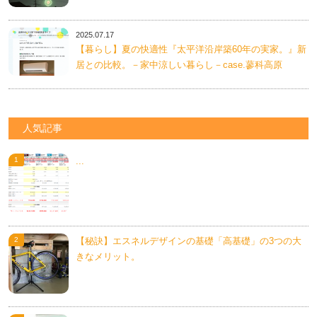
2025.07.17
【暮らし】夏の快適性『太平洋沿岸築60年の実家。』新
居との比較。－家中涼しい暮らし－case.蓼科高原
人気記事
...
【秘訣】エスネルデザインの基礎「高基礎」の3つの大
きなメリット。