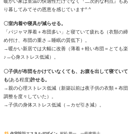
暖かい家は室温の快適性だけでなく『二次的な利点』もあ
り暮してみてその恩恵を感じています^ ^
〇室内着や寝具が減らせる。
「パジャマ厚着＋布団多い」と寝ていて疲れる（衣類の締
め付け、布団の重さ→睡眠の質低下）。
→暖かい新居では大幅に改善（薄着＋軽い布団＝とても楽
♪→心身ストレス低減）。
〇子供が布団をかけていなくても、お腹を出して寝ていて
も
(ある程度)
許せる。
→親の心理ストレス低減（新築以前は夜子供の衣類＋布団
調整を度々していた）。
→子供の身体ストレス低減（→カゼ引き減）。