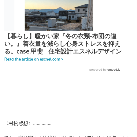
〈村松感想〉................