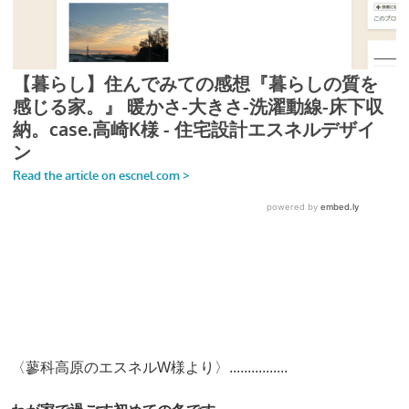
〈蓼科高原のエスネルW様より〉................