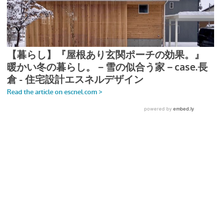
................