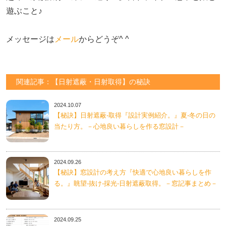
遊ぶこと♪　

メッセージは
メール
からどうぞ^ ^
関連記事：【日射遮蔽・日射取得】の秘訣
2024.10.07
【秘訣】日射遮蔽-取得『設計実例紹介。』夏-冬の日の
当たり方。－心地良い暮らしを作る窓設計－
2024.09.26
【秘訣】窓設計の考え方『快適で心地良い暮らしを作
る。』眺望-抜け-採光-日射遮蔽取得。－窓記事まとめ－
2024.09.25