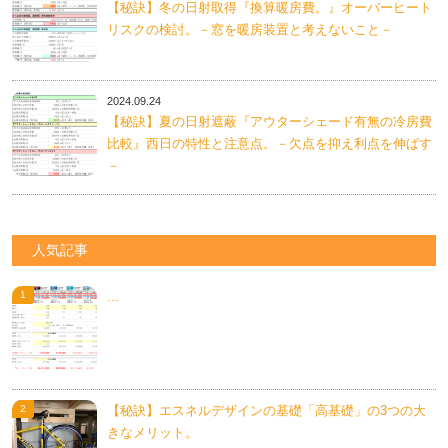
【秘訣】冬の日射取得『換算暖房費。』オーバーヒート
リスクの検討。－窓を暖房装置と考えないこと－
2024.09.24
【秘訣】夏の日射遮蔽『アウターシェード有無の冷房費
比較』西日の特性と注意点。－欠点を抑え利点を伸ばす
－
人気記事
...
【秘訣】エスネルデザインの基礎「高基礎」の3つの大
きなメリット。