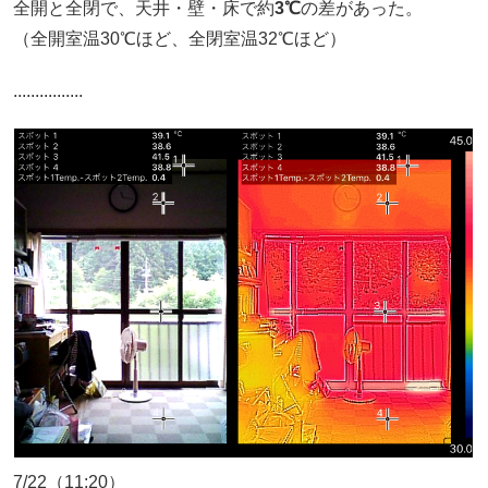
全開と全閉で、天井・壁・床で約
3℃
の差があった。
（全開室温30℃ほど、全閉室温32℃ほど）
................
7/22（11:20）