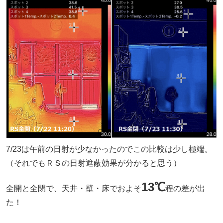
7/23は午前の日射が少なかったのでこの比較は少し極端。
（それでもＲＳの日射遮蔽効果が分かると思う）
13℃
全開と全閉で、天井・壁・床でおよそ
程の差が出
た！