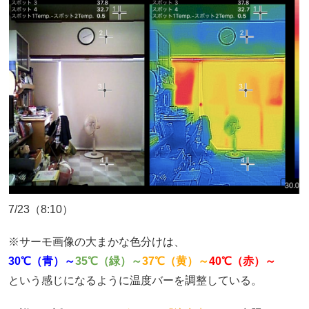
7/23（8:10）
※サーモ画像の大まかな色分けは、
30℃（青）～
35℃（緑）～
37℃（黄）～
40℃（赤）～
という感じになるように温度バーを調整している。