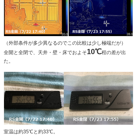
（外部条件が多少異なるのでこの比較は少し極端だが）
10℃
全開と全閉で、天井・壁・床でおよそ
程の差が出
た。
室温は約35℃と約33℃。