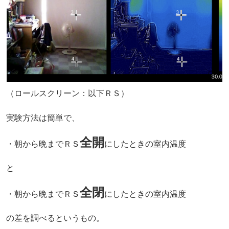
（ロールスクリーン：以下ＲＳ）
実験方法は簡単で、
全開
・朝から晩までＲＳ
にしたときの室内温度
と
全閉
・朝から晩までＲＳ
にしたときの室内温度
の差を調べるというもの。