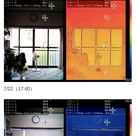
7/22（17:40）