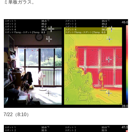
ミ単板ガラス。
7/22（8:10）