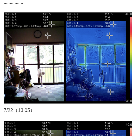
................
7/22（13:05）