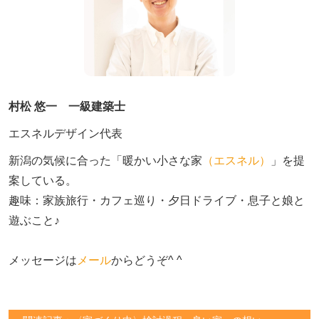
村松 悠一 一級建築士
エスネルデザイン代表
新潟の気候に合った「暖かい小さな家
（エスネル）
」を提
案している。

趣味：家族旅行・カフェ巡り・夕日ドライブ・息子と娘と
遊ぶこと♪　

メッセージは
メール
からどうぞ^ ^