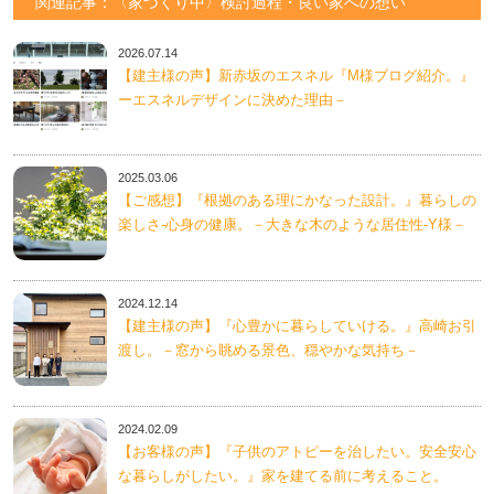
関連記事：〈家づくり中〉検討過程・良い家への想い
2026.07.14
【建主様の声】新赤坂のエスネル『M様ブログ紹介。』
ーエスネルデザインに決めた理由－
2025.03.06
【ご感想】『根拠のある理にかなった設計。』暮らしの
楽しさ-心身の健康。－大きな木のような居住性-Y様－
2024.12.14
【建主様の声】『心豊かに暮らしていける。』高崎お引
渡し。－窓から眺める景色、穏やかな気持ち－
2024.02.09
【お客様の声】『子供のアトピーを治したい。安全安心
な暮らしがしたい。』家を建てる前に考えること。