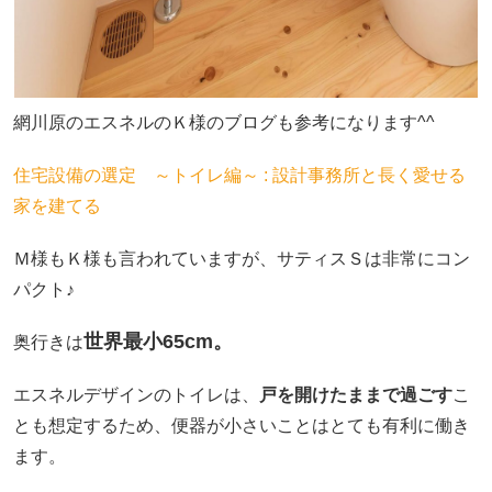
網川原のエスネルのＫ様のブログも参考になります^^
住宅設備の選定 ～トイレ編～ : 設計事務所と長く愛せる
家を建てる
Ｍ様もＫ様も言われていますが、サティスＳは非常にコン
パクト♪
世界最小65cm。
奥行きは
エスネルデザインのトイレは、
戸を開けたままで過ごす
こ
とも想定するため、便器が小さいことはとても有利に働き
ます。