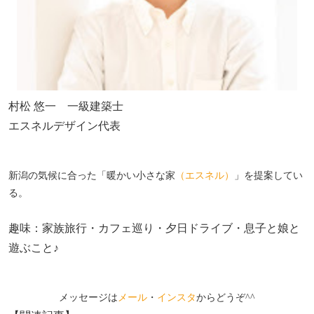
村松 悠一 一級建築士
エスネルデザイン代表
新潟の気候に合った「暖かい小さな家
（エスネル）
」を提案してい
る。
趣味：家族旅行・カフェ巡り・夕日ドライブ・息子と娘と
遊ぶこと♪
メッセージは
メール
・
インスタ
からどうぞ^^