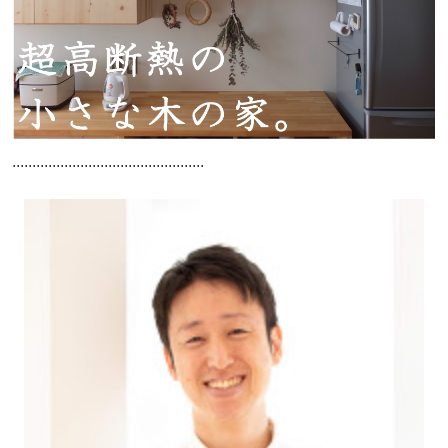
................................................