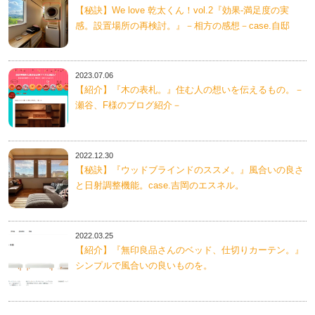
【秘訣】We love 乾太くん！vol.2『効果-満足度の実
感。設置場所の再検討。』－相方の感想－case.自邸
2023.07.06
【紹介】『木の表札。』住む人の想いを伝えるもの。－
瀬谷、F様のブログ紹介－
2022.12.30
【秘訣】『ウッドブラインドのススメ。』風合いの良さ
と日射調整機能。case.吉岡のエスネル。
2022.03.25
【紹介】『無印良品さんのベッド、仕切りカーテン。』
シンプルで風合いの良いものを。