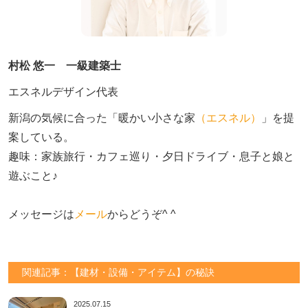
村松 悠一 一級建築士
エスネルデザイン代表
新潟の気候に合った「暖かい小さな家
（エスネル）
」を提
案している。

趣味：家族旅行・カフェ巡り・夕日ドライブ・息子と娘と
遊ぶこと♪　

メッセージは
メール
からどうぞ^ ^
関連記事：【建材・設備・アイテム】の秘訣
2025.07.15