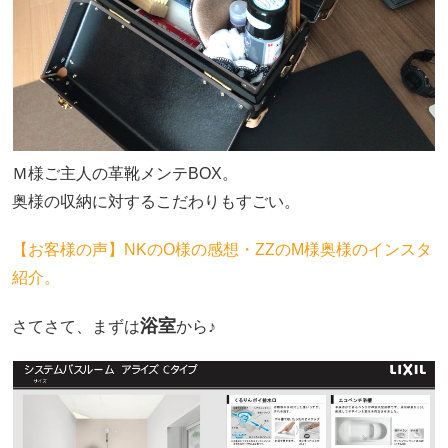
Ｍ様ご主人の革靴メンテBOX。
奥様の収納に対するこだわりもすごい。
【お客様の声】NKのO様の感想・ZZのM様奥様のインスタ
紹介。
浴室
さてさて、まずは
から♪