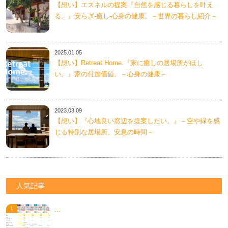
【想い】エスネルの提案『自然を感じる暮らしを叶え
る。』安らぎ-癒し-心身の健康。－世界の暮らし紹介－
2025.01.05
【想い】Retreat Home.『家に癒しの居場所がほし
い。』家の付加価値。－心身の健康－
2023.03.09
【想い】『心地良い窓辺を提案したい。』－空や緑を感
じる特別な居場所、安息の時間－
人気記事
...