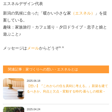
エスネルデザイン代表
新潟の気候に合った「暖かい小さな家
（エスネル）
」を提
案している。

趣味：家族旅行・カフェ巡り・夕日ドライブ・息子と娘と
遊ぶこと♪　

メッセージは
メール
からどうぞ^ ^
関連記事：家づくりへの想い・エスネルとは
2025.06.18
【想い】『これからの住を真剣に考える。』新築を建て
るべきか。利点と欠点－変動する時代-暮らしの模索－
2025.04.24