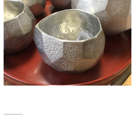
................