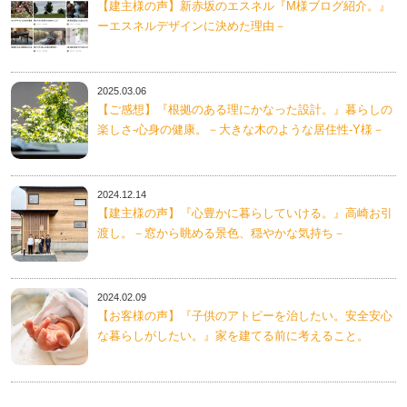
【建主様の声】新赤坂のエスネル『M様ブログ紹介。』
ーエスネルデザインに決めた理由－
2025.03.06
【ご感想】『根拠のある理にかなった設計。』暮らしの
楽しさ-心身の健康。－大きな木のような居住性-Y様－
2024.12.14
【建主様の声】『心豊かに暮らしていける。』高崎お引
渡し。－窓から眺める景色、穏やかな気持ち－
2024.02.09
【お客様の声】『子供のアトピーを治したい。安全安心
な暮らしがしたい。』家を建てる前に考えること。