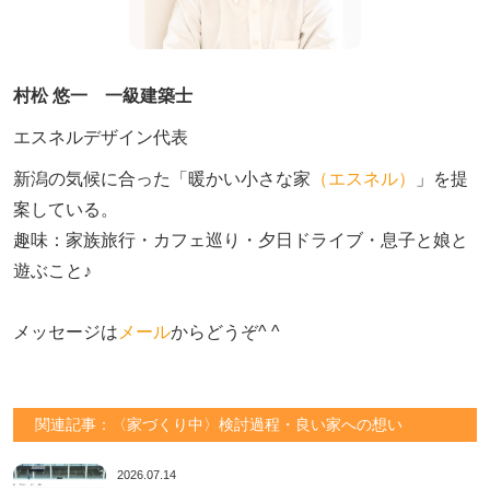
村松 悠一 一級建築士
エスネルデザイン代表
新潟の気候に合った「暖かい小さな家
（エスネル）
」を提
案している。

趣味：家族旅行・カフェ巡り・夕日ドライブ・息子と娘と
遊ぶこと♪　

メッセージは
メール
からどうぞ^ ^
関連記事：〈家づくり中〉検討過程・良い家への想い
2026.07.14