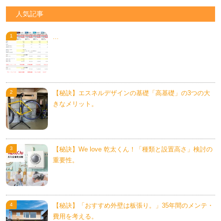
人気記事
...
【秘訣】エスネルデザインの基礎「高基礎」の3つの大
きなメリット。
【秘訣】We love 乾太くん！「種類と設置高さ」検討の
重要性。
【秘訣】「おすすめ外壁は板張り。」35年間のメンテ・
費用を考える。