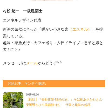
村松 悠一 一級建築士
エスネルデザイン代表
新潟の気候に合った「暖かい小さな家
（エスネル）
」を提
案している。

趣味：家族旅行・カフェ巡り・夕日ドライブ・息子と娘と
遊ぶこと♪　

メッセージは
メール
からどうぞ^ ^
関連記事：ケンチク探訪♪
2025.03.10
【探訪】『長野建築-観光の旅。』そば処あさかわさん-
安曇野ちひろ美術館+他。－仕事と趣味の越境－