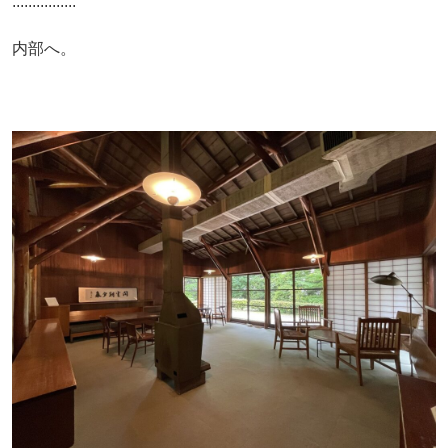
................
内部へ。