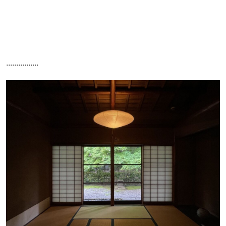
................