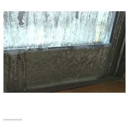
................