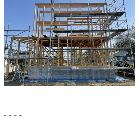
................