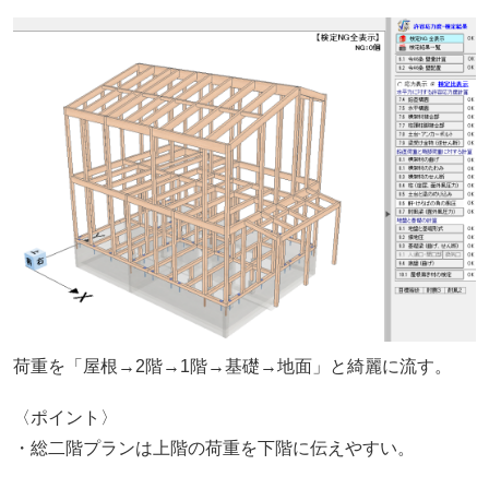
荷重を「屋根→2階→1階→基礎→地面」と綺麗に流す。
〈ポイント〉
・総二階プランは上階の荷重を下階に伝えやすい。