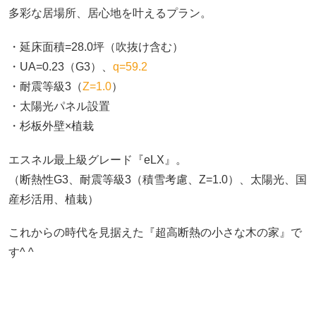
多彩な居場所、居心地を叶えるプラン。
・延床面積=28.0坪（吹抜け含む）
・UA=0.23（G3）、
q=59.2
・耐震等級3（
Z=1.0
）
・太陽光パネル設置
・杉板外壁×植栽
エスネル最上級グレード『eLX』。
（断熱性G3、耐震等級3（積雪考慮、Z=1.0）、太陽光、国
産杉活用、植栽）
これからの時代を見据えた『超高断熱の小さな木の家』で
す^ ^