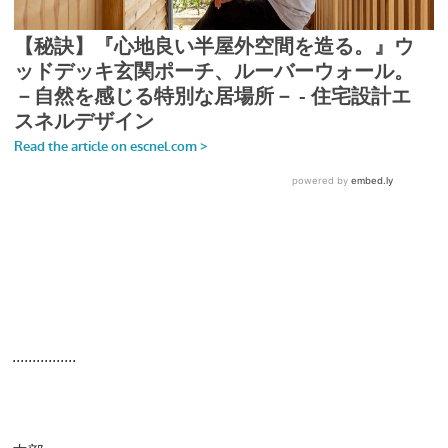
................