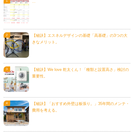
...
【秘訣】エスネルデザインの基礎「高基礎」の3つの大
きなメリット。
【秘訣】We love 乾太くん！「種類と設置高さ」検討の
重要性。
【秘訣】「おすすめ外壁は板張り。」35年間のメンテ・
費用を考える。