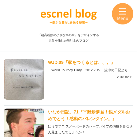
「超高断熱の小さな木の家」をデザインする
世界を旅した設計士のブログ
WJD.09『家をつくるとは、、。』
―World Journey Diary 2012.2.15― 旅中の日記より
2018.02.15
いなか日記。71『平野歩夢君！銀メダルお
めでとう！感動のバレンタイン。』
ゆうです^^ スノーボードのハーフパイプの演技をみなさ
ん見ましたでしょうか！