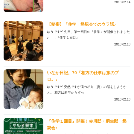
2018.02.14
【秘密】「住学」懇親会でのウラ話♪
ゆうです^^ 先日、第一回目の『住学』が開催されました
♪ →『住学１回目』
2018.02.13
いなか日記。70『相方の仕事は旅のプ
ロ。』
ゆうです^^ 突然ですが僕の相方（妻）の話をしようか
と。 相方は新卒からずっ
2018.02.13
『住学１回目』開催！赤川邸・桐生邸→懇
親会♪