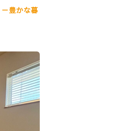
』－豊かな暮