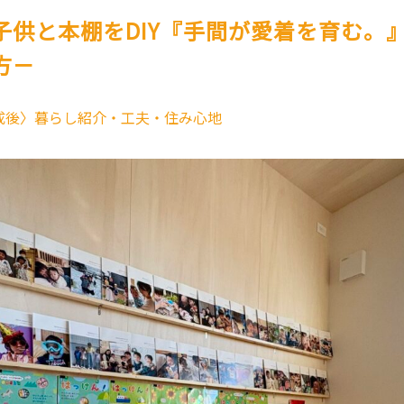
子供と本棚をDIY『手間が愛着を育む。
方－
成後〉暮らし紹介・工夫・住み心地