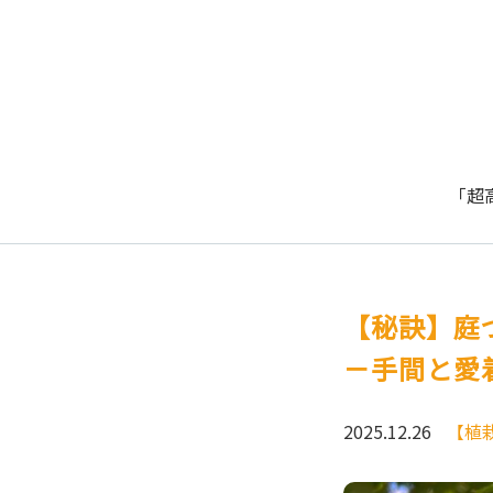
「超
【秘訣】庭
－手間と愛
2025.12.26
【植