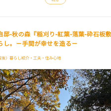
自邸-秋の森『稲刈り-紅葉-落葉-砕石板
らし。－手間が幸せを造る－
成後〉暮らし紹介・工夫・住み心地