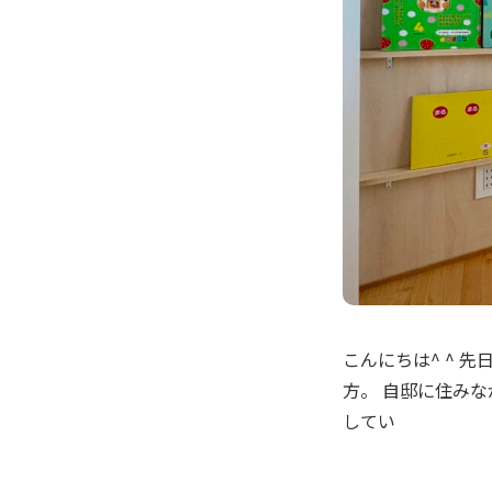
こんにちは^ ^ 
方。 自邸に住み
してい