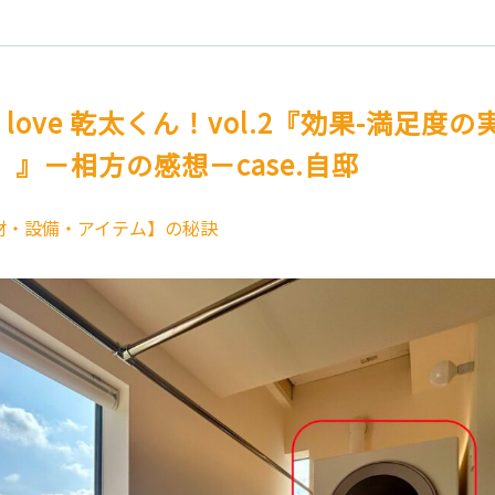
 love 乾太くん！vol.2『効果-満足度
』－相方の感想－case.自邸
材・設備・アイテム】の秘訣