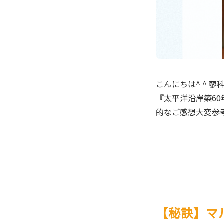
こんにちは^ ^ 
『太平洋沿岸築6
的なご感想大変参
【秘訣】マル