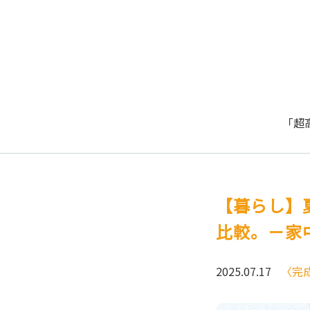
「超
【暮らし】
比較。－家中
2025.07.17
〈完