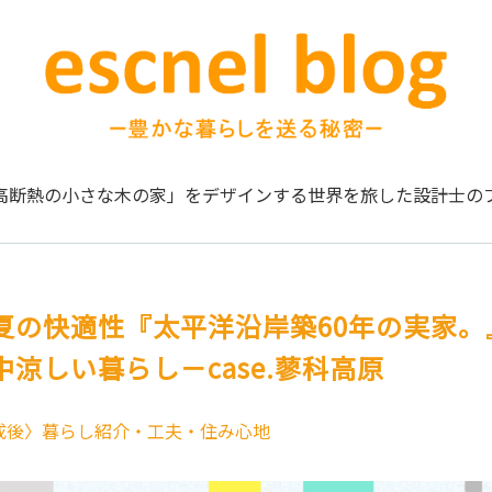
高断熱の小さな木の家」をデザインする
世界を旅した設計士の
夏の快適性『太平洋沿岸築60年の実家。
涼しい暮らし－case.蓼科高原
成後〉暮らし紹介・工夫・住み心地