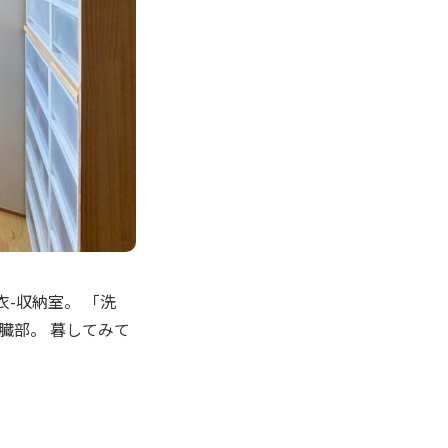
衣-収納室。 「洗
臓部。 暮してみて