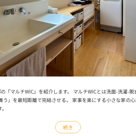
邸の『マルチWIC』を紹介します。 マルチWICとは洗面-洗濯-脱
仕舞う」を最短距離で完結させる。 家事を楽にする小さな家の心
ます。
続き