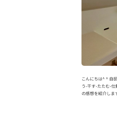
こんにちは^ ^ 自
う-干す-たたむ-
の感想を紹介し