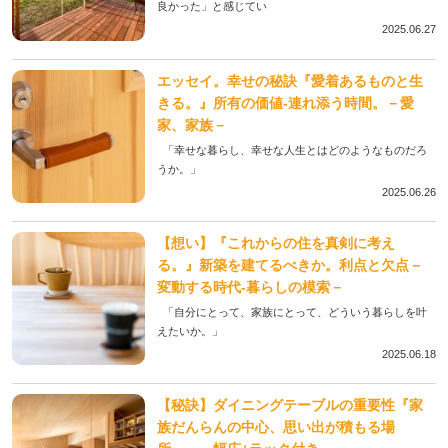
良かった」と感じてい
2025.06.27
エッセイ。幸せの秘訣『愛着あるものと生
きる。』所有の価値-連れ添う時間。－愛
家、家族－
「幸せな暮らし、幸せな人生とはどのようなものだろ
うか。」
2025.06.26
【想い】『これからの住を真剣に考え
る。』新築を建てるべきか。利点と欠点－
変動する時代-暮らしの模索－
「自分にとって、家族にとって、どういう暮らしを叶
えたいか。」
2025.06.18
【秘訣】ダイニングテーブルの重要性『家
族だんらんの中心、思い出が積もる場