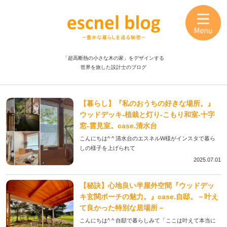
「超高断熱の小さな木の家」をデザインする
世界を旅した設計士のブログ
【暮らし】『私のおうちの好きな場所。』
ウッドデッキ-植栽と灯り-こもり和室-十字
窓-雲見室。case.清水台
こんにちは^ ^ 清水台のエスネルW様がインスタで暮ら
しの様子を上げられて
2025.07.01
【秘訣】心地良い半屋外空間『ウッドデッ
キ玄関ポーチの魅力。』case.自邸。－叶え
て良かった特別な居場所－
こんにちは^ ^ 自邸で暮らしみて「ここは叶えて本当に