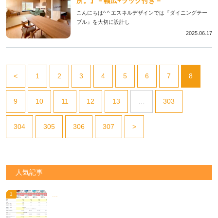
所。』－幅広+ラック付き－
こんにちは^ ^ エスネルデザインでは『ダイニングテー
ブル』を大切に設計し
2025.06.17
<
1
2
3
4
5
6
7
8
9
10
11
12
13
…
303
304
305
306
307
>
人気記事
...