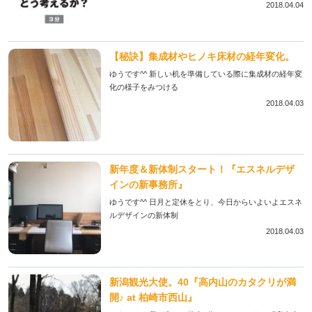
2018.04.04
【秘訣】集成材やヒノキ床材の経年変化。
ゆうです^^ 新しい机を準備している際に集成材の経年変
化の様子をみつける
2018.04.03
新年度＆新体制スタート！『エスネルデザ
インの新事務所』
ゆうです^^ 日月と定休をとり、今日からいよいよエスネ
ルデザインの新体制
2018.04.03
新潟観光大使。40『高内山のカタクリが満
開♪ at 柏崎市西山』