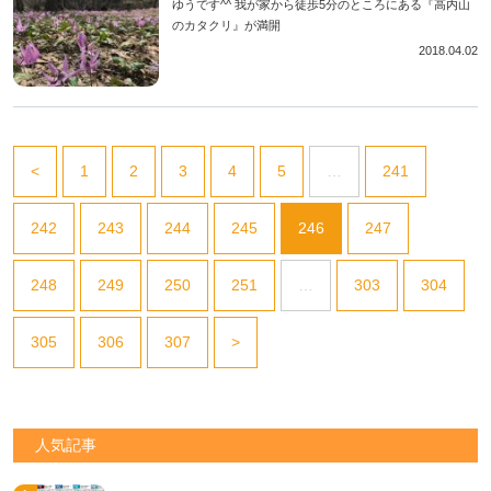
ゆうです^^ 我が家から徒歩5分のところにある『高内山
のカタクリ』が満開
2018.04.02
<
1
2
3
4
5
…
241
242
243
244
245
246
247
248
249
250
251
…
303
304
305
306
307
>
人気記事