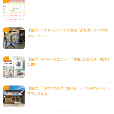
...
【秘訣】エスネルデザインの基礎「高基礎」の3つの大
きなメリット。
【秘訣】We love 乾太くん！「種類と設置高さ」検討の
重要性。
【秘訣】「おすすめ外壁は板張り。」35年間のメンテ・
費用を考える。