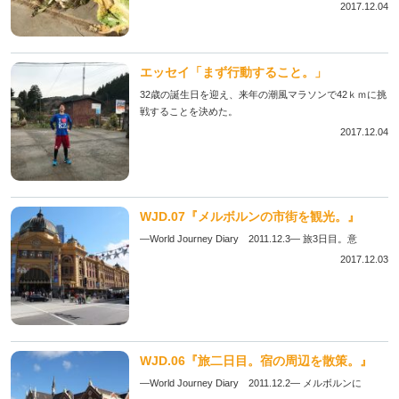
2017.12.04
エッセイ「まず行動すること。」
32歳の誕生日を迎え、来年の潮風マラソンで42ｋｍに挑
戦することを決めた。
2017.12.04
WJD.07『メルボルンの市街を観光。』
―World Journey Diary 2011.12.3― 旅3日目。意
2017.12.03
WJD.06『旅二日目。宿の周辺を散策。』
―World Journey Diary 2011.12.2― メルボルンに