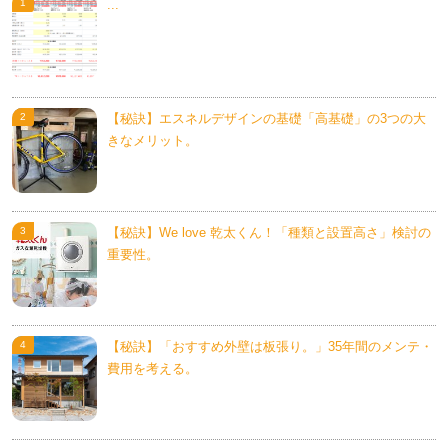
...
【秘訣】エスネルデザインの基礎「高基礎」の3つの大
きなメリット。
【秘訣】We love 乾太くん！「種類と設置高さ」検討の
重要性。
【秘訣】「おすすめ外壁は板張り。」35年間のメンテ・
費用を考える。