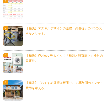
...
【秘訣】エスネルデザインの基礎「高基礎」の3つの大
きなメリット。
【秘訣】We love 乾太くん！「種類と設置高さ」検討の
重要性。
【秘訣】「おすすめ外壁は板張り。」35年間のメンテ・
費用を考える。