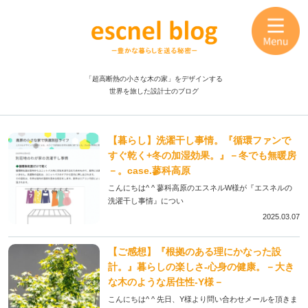
「超高断熱の小さな木の家」をデザインする
世界を旅した設計士のブログ
【暮らし】洗濯干し事情。『循環ファンで
すぐ乾く+冬の加湿効果。』－冬でも無暖房
－。case.蓼科高原
こんにちは^ ^ 蓼科高原のエスネルW様が『エスネルの
洗濯干し事情』につい
2025.03.07
【ご感想】『根拠のある理にかなった設
計。』暮らしの楽しさ-心身の健康。－大き
な木のような居住性-Y様－
こんにちは^ ^ 先日、Y様より問い合わせメールを頂きま