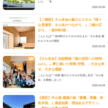
した。 「未
2025.03.06
【ご感想】ネル友会in森のエスネル『様々
な居場所、ネル友のつながり。』ご縁の広
がり。－燕仲町I様－
こんにちは^ ^ 燕仲町のエスネルのIさまが『ネル友会-森
のエスネルの感想
2025.03.05
【ネル友会】自邸開催『森の別荘への招待-
vol.1。』夢に描いた時間-空間。－大きな幸
せ、大きな感謝－
こんにちは^ ^ 自邸-森のエスネルが完成し先日『ネル友
会』を開催しました
2025.03.04
【探訪】中山道-建築の旅『妻籠、馬籠、奈
良井宿。』温故知新、理由あるデザイン。