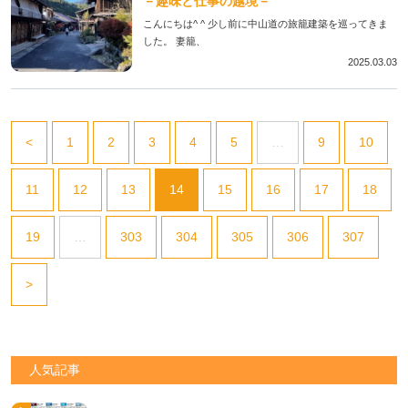
－趣味と仕事の越境－
こんにちは^ ^ 少し前に中山道の旅籠建築を巡ってきま
した。 妻籠、
2025.03.03
<
1
2
3
4
5
…
9
10
11
12
13
14
15
16
17
18
19
…
303
304
305
306
307
>
人気記事