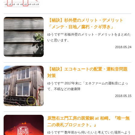
【秘訣】杉外壁のメリット・デメリット
「メンテ・目地／腐朽・クギ浮き」
ゆうです^^ 杉板外壁のメリット・デメリットをまとめた
いと思います。
2018.05.24
【秘訣】エコキュートの配置・運転音問題
対策
ゆうです^^ 2017年末に「エネファームの運転音によっ
て、不眠などの健康障
2018.05.15
原惣右エ門工房の斑紫銅 at 柏崎。『唯一無
二の表札プロジェクト。』
ゆうです^^ 数年前から伺いたいと考えていた場所へよう