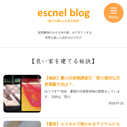
「超高断熱の小さな木の家」をデザインする
世界を旅した設計士のブログ
【良い家を建てる秘訣】
【秘訣】夏の日射熱調査①「窓の適切な日
射遮蔽方法は？」
ゆうです^^ 現在、夏期の日射取得熱の調査をしていま
す。 目的は「窓の
2018.07.22
【素材】エスネルで使われるアイテムたち