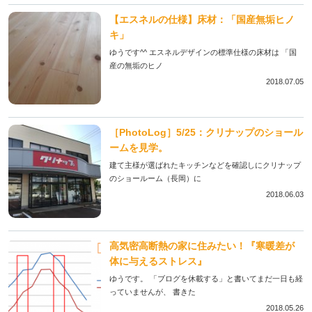
【エスネルの仕様】床材：「国産無垢ヒノ
キ」
ゆうです^^ エスネルデザインの標準仕様の床材は 「国
産の無垢のヒノ
2018.07.05
［PhotoLog］5/25：クリナップのショール
ームを見学。
建て主様が選ばれたキッチンなどを確認しにクリナップ
のショールーム（長岡）に
2018.06.03
高気密高断熱の家に住みたい！『寒暖差が
体に与えるストレス』
ゆうです。 「ブログを休載する」と書いてまだ一日も経
っていませんが、 書きた
2018.05.26