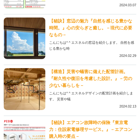
2024.03.07
【秘訣】窓辺の魅力『自然を感じる豊かな
時間。』心の安らぎと癒し。－現代に必要
なもの－
こんにちは^ ^ エスネルの窓辺を紹介します。 自然を感
じる豊かな時
2024.02.29
【構造】災害や蟻害に備えた配管計画。
『耐久性や復旧を考慮した設計。』－労の
少ない暮らしを－
こんにちは^ ^ エスネルデザインの配管計画を紹介しま
す。 災害や蟻
2024.02.13
【秘訣】エアコン故障時の保険『東京電
力：住設家電修理サービス。』－エアコン
購入時の要点－