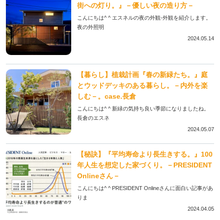
街への灯り。』－優しい夜の造り方－
こんにちは^ ^ エスネルの夜の外観-外観を紹介します。
夜の外照明
2024.05.14
【暮らし】植栽計画『春の新緑たち。』庭
とウッドデッキのある暮らし。－内外を楽
しむ－。case.長倉
こんにちは^ ^ 新緑の気持ち良い季節になりましたね。
長倉のエスネ
2024.05.07
【秘訣】『平均寿命より長生きする。』100
年人生を想定した家づくり。－PRESIDENT
Onlineさん－
こんにちは^ ^ PRESIDENT Onlineさんに面白い記事があ
りま
2024.04.05