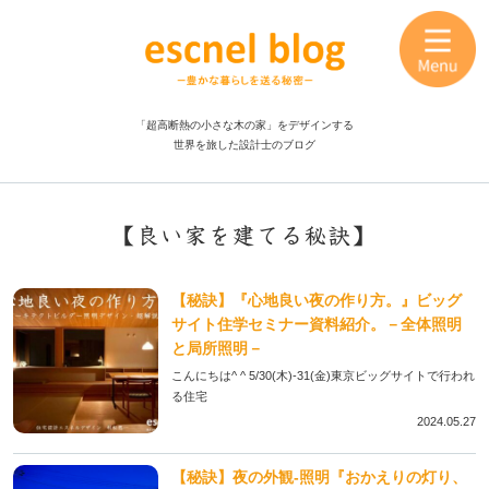
「超高断熱の小さな木の家」をデザインする
世界を旅した設計士のブログ
【良い家を建てる秘訣】
【秘訣】『心地良い夜の作り方。』ビッグ
サイト住学セミナー資料紹介。－全体照明
と局所照明－
こんにちは^ ^ 5/30(木)-31(金)東京ビッグサイトで行われ
る住宅
2024.05.27
【秘訣】夜の外観-照明『おかえりの灯り、