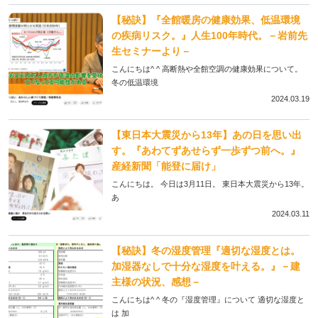
【秘訣】『全館暖房の健康効果、低温環境
の疾病リスク。』人生100年時代。－岩前先
生セミナーより－
こんにちは^ ^ 高断熱や全館空調の健康効果について。
冬の低温環境
2024.03.19
【東日本大震災から13年】あの日を思い出
す。『あわてずあせらず一歩ずつ前へ。』
産経新聞「能登に届け」
こんにちは。 今日は3月11日。 東日本大震災から13年。
あ
2024.03.11
【秘訣】冬の湿度管理『適切な湿度とは。
加湿器なしで十分な湿度を叶える。』－建
主様の状況、感想－
こんにちは^ ^ 冬の『湿度管理』について 適切な湿度と
は 加