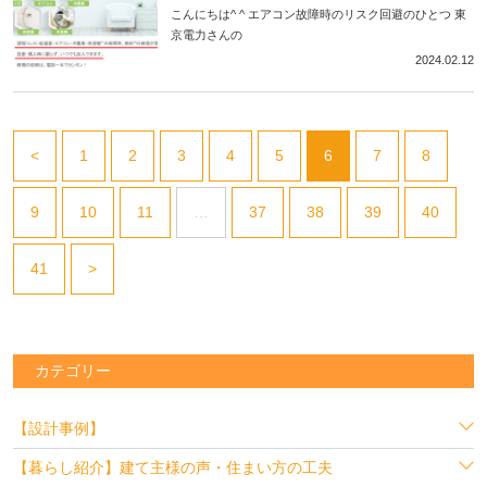
こんにちは^ ^ エアコン故障時のリスク回避のひとつ 東
京電力さんの
2024.02.12
<
1
2
3
4
5
6
7
8
9
10
11
…
37
38
39
40
41
>
カテゴリー
【設計事例】
【暮らし紹介】建て主様の声・住まい方の工夫