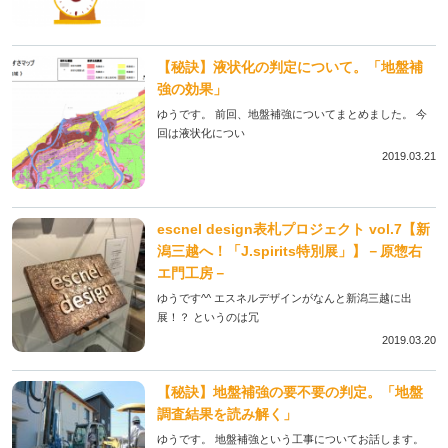
【秘訣】液状化の判定について。「地盤補
強の効果」
ゆうです。 前回、地盤補強についてまとめました。 今
回は液状化につい
2019.03.21
escnel design表札プロジェクト vol.7【新
潟三越へ！「J.spirits特別展」】－原惣右
エ門工房－
ゆうです^^ エスネルデザインがなんと新潟三越に出
展！？ というのは冗
2019.03.20
【秘訣】地盤補強の要不要の判定。「地盤
調査結果を読み解く」
ゆうです。 地盤補強という工事についてお話します。