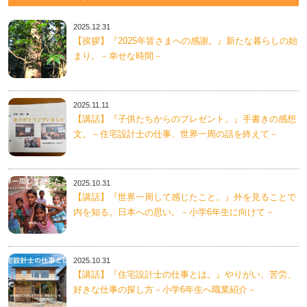
2025.12.31
【挨拶】『2025年皆さまへの感謝。』新たな暮らしの始
まり。－幸せな時間－
2025.11.11
【講話】『子供たちからのプレゼント。』手書きの感想
文。－住宅設計士の仕事、世界一周の話を終えて－
2025.10.31
【講話】『世界一周して感じたこと。』外を見ることで
内を知る。日本への思い。－小学6年生に向けて－
2025.10.31
【講話】『住宅設計士の仕事とは。』やりがい、苦労、
好きな仕事の探し方－小学6年生へ職業紹介－