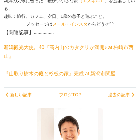
新潟の気候に合った「暖かい小さな家
（エスネル）
」を提案してい
る。
趣味：旅行、カフェ、夕日、1歳の息子と遊ぶこと。
メッセージは
メール
・
インスタ
からどうぞ^^
【関連記事】................
新潟観光大使。40『高内山のカタクリが満開♪ at 柏崎市西
山』
『山取り樹木の庭と杉板の家』完成 at 新潟市関屋
新しい記事
ブログTOP
過去の記事