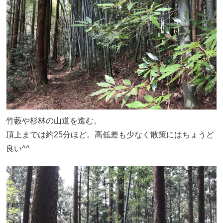
竹藪や杉林の山道を進む。
頂上までは約25分ほど。高低差も少なく散策にはちょうど
良い^^