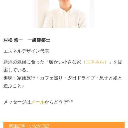
村松 悠一 一級建築士
エスネルデザイン代表
新潟の気候に合った「暖かい小さな家
（エスネル）
」を提
案している。

趣味：家族旅行・カフェ巡り・夕日ドライブ・息子と娘と
遊ぶこと♪　

メッセージは
メール
からどうぞ^ ^
関連記事：いなか日記