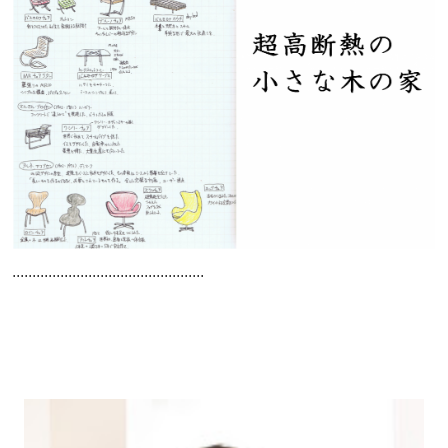
................................................