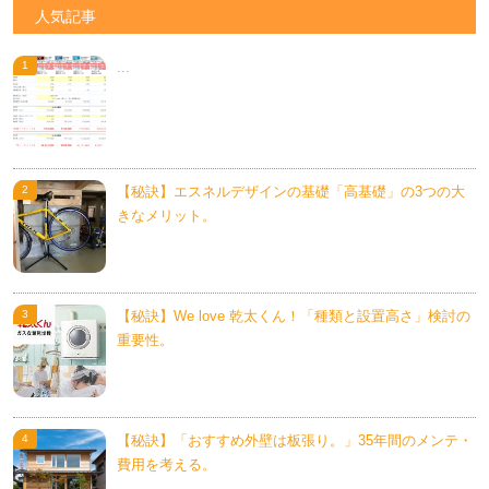
人気記事
...
【秘訣】エスネルデザインの基礎「高基礎」の3つの大
きなメリット。
【秘訣】We love 乾太くん！「種類と設置高さ」検討の
重要性。
【秘訣】「おすすめ外壁は板張り。」35年間のメンテ・
費用を考える。