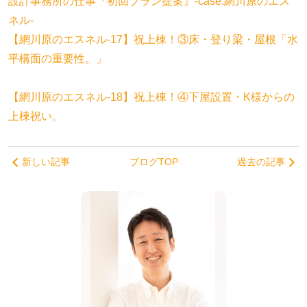
設計事務所の仕事『初回プラン提案』‐case.網川原のエス
ネル‐
【網川原のエスネル‐17】祝上棟！③床・登り梁・屋根「水
平構面の重要性。」
【網川原のエスネル‐18】祝上棟！④下屋設置・K様からの
上棟祝い。
新しい記事
ブログTOP
過去の記事