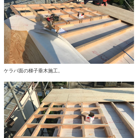
ケラバ面の梯子垂木施工。