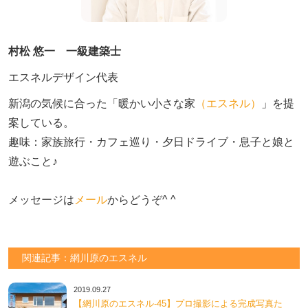
村松 悠一 一級建築士
エスネルデザイン代表
新潟の気候に合った「暖かい小さな家
（エスネル）
」を提
案している。

趣味：家族旅行・カフェ巡り・夕日ドライブ・息子と娘と
遊ぶこと♪　

メッセージは
メール
からどうぞ^ ^
関連記事：網川原のエスネル
2019.09.27
【網川原のエスネル‐45】プロ撮影による完成写真た