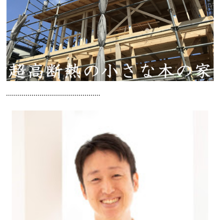
................................................