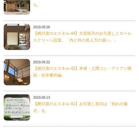
ち。
2019.09.26
【網川原のエスネル‐44】大安晴天のお引渡しとロール
スクリーン設置。「内と外の見え方の違い。」
2019.09.22
【網川原のエスネル‐42】木塀・土間コン・アイアン階
段・住学番外編。
2019.09.13
【網川原のエスネル‐41】お引渡し前日は「別れの儀
式」を。