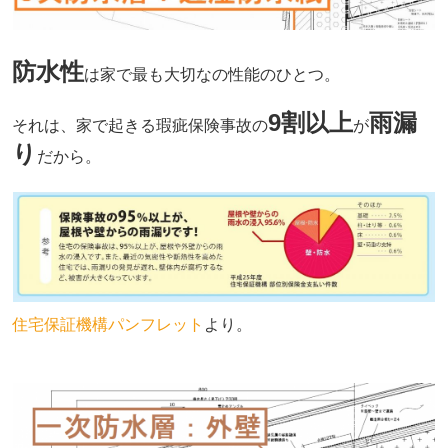
防水性
は家で最も大切なの性能のひとつ。
9割以上
雨漏
それは、家で起きる瑕疵保険事故の
が
り
だから。
住宅保証機構パンフレット
より。