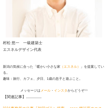
村松 悠一 一級建築士
エスネルデザイン代表
新潟の気候に合った「暖かい小さな家
（エスネル）
」を提案してい
る。
趣味：旅行、カフェ、夕日、1歳の息子と遊ぶこと。
メッセージは
メール
・
インスタ
からどうぞ^^
【関連記事】................