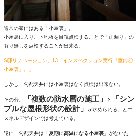
通常の家にはある「小屋裏」。
小屋裏に入り、下地板を目視点検することで「雨漏り」の
有り無しを点検することが出来る。
S邸リノベーション。13「インスペクション実行『室内④
小屋裏』。」
しかし、勾配天井には小屋裏はなく点検は出来ない。
「複数の防水層の施工」
「シン
その分、
と
プルな屋根形状の設計」
が求められる。とエ
スネルデザインでは考えている。
逆に、勾配天井は
「夏期に高温になる小屋裏」
がないた