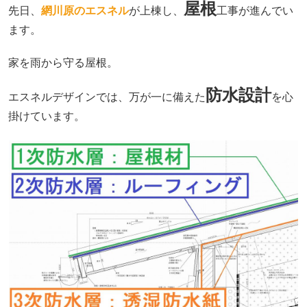
屋根
先日、
網川原のエスネル
が上棟し、
工事が進んでい
ます。
家を雨から守る屋根。
防水設計
エスネルデザインでは、万が一に備えた
を心
掛けています。