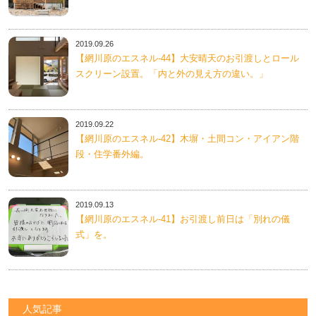
2019.09.26
【網川原のエスネル‐44】大安晴天のお引渡しとロール
スクリーン設置。「内と外の見え方の違い。」
2019.09.22
【網川原のエスネル‐42】木塀・土間コン・アイアン階
段・住学番外編。
2019.09.13
【網川原のエスネル‐41】お引渡し前日は「別れの儀
式」を。
人気記事