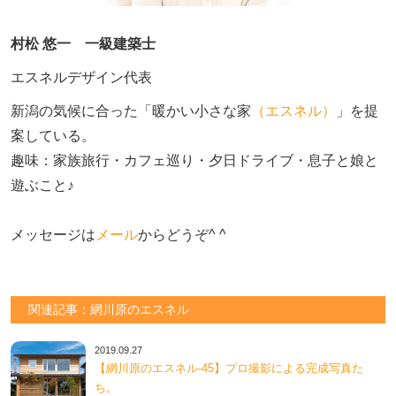
村松 悠一 一級建築士
エスネルデザイン代表
新潟の気候に合った「暖かい小さな家
（エスネル）
」を提
案している。

趣味：家族旅行・カフェ巡り・夕日ドライブ・息子と娘と
遊ぶこと♪　

メッセージは
メール
からどうぞ^ ^
関連記事：網川原のエスネル
2019.09.27
【網川原のエスネル‐45】プロ撮影による完成写真た
ち。