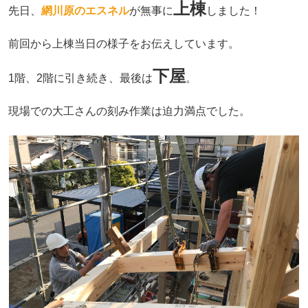
上棟
先日、
網川原のエスネル
が無事に
しました！
前回から上棟当日の様子をお伝えしています。
下屋
1階、2階に引き続き、最後は
。
現場での大工さんの刻み作業は迫力満点でした。