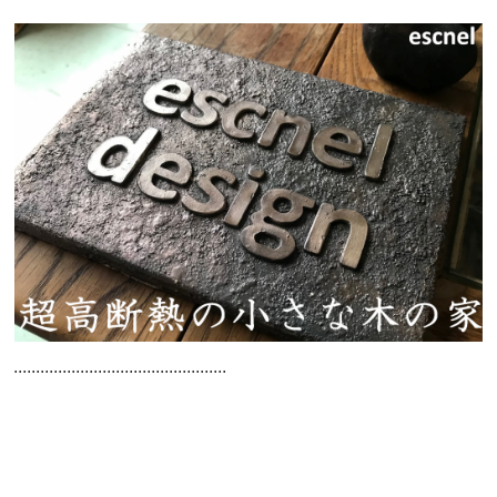
................................................