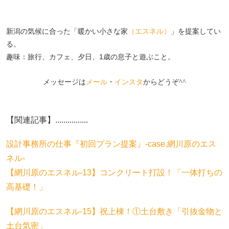
新潟の気候に合った「暖かい小さな家
（エスネル）
」を提案してい
る。
趣味：旅行、カフェ、夕日、1歳の息子と遊ぶこと。
メッセージは
メール
・
インスタ
からどうぞ^^
【関連記事】................
設計事務所の仕事『初回プラン提案』‐case.網川原のエス
ネル‐
【網川原のエスネル‐13】コンクリート打設！「一体打ちの
高基礎！」
【網川原のエスネル‐15】祝上棟！①土台敷き「引抜金物と
土台気密」