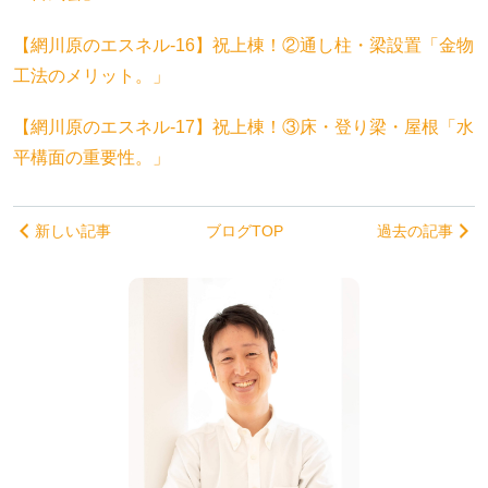
【網川原のエスネル‐16】祝上棟！②通し柱・梁設置「金物
工法のメリット。」
【網川原のエスネル‐17】祝上棟！③床・登り梁・屋根「水
平構面の重要性。」
新しい記事
ブログTOP
過去の記事