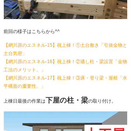
前回の様子はこちらから^^
【網川原のエスネル‐15】祝上棟！①土台敷き「引抜金物と
土台気密」
【網川原のエスネル‐16】祝上棟！②通し柱・梁設置「金物
工法のメリット。」
【網川原のエスネル‐17】祝上棟！③床・登り梁・屋根「水
平構面の重要性。」
下屋の柱・梁
上棟日最後の作業は
の取り付け。