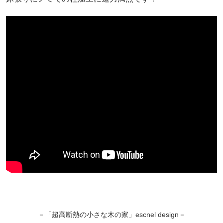
－「超高断熱の小さな木の家」escnel design－