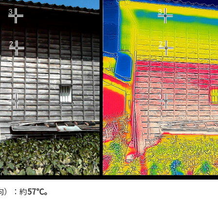
向）：約
57℃。