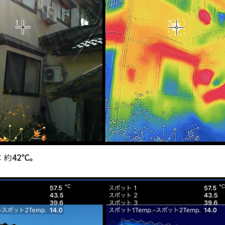
：約
42℃。