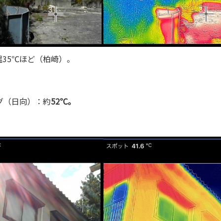
〉気温35℃ほど（柏崎）。
グ（日向）：約
52℃。
。