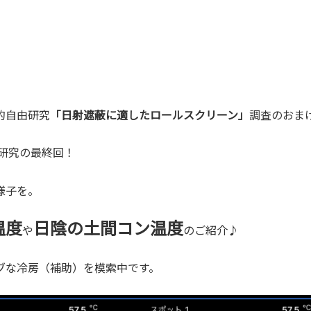
的自由研究
「日射遮蔽に適したロールスクリーン」
調査のおま
モ研究の最終回！
様子を。
温度
日陰の土間コン温度
や
のご紹介♪
ブな冷房（補助）を模索中です。