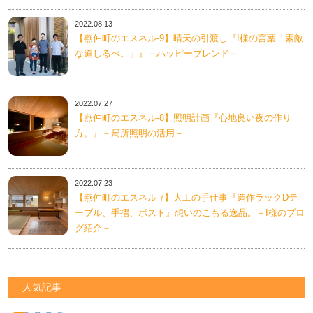
2022.08.13
【燕仲町のエスネル‐9】晴天の引渡し『I様の言葉「素敵
な道しるべ。」』－ハッピーブレンド－
2022.07.27
【燕仲町のエスネル‐8】照明計画『心地良い夜の作り
方。』－局所照明の活用－
2022.07.23
【燕仲町のエスネル‐7】大工の手仕事『造作ラックDテ
ーブル、手摺、ポスト』想いのこもる逸品。－I様のブロ
グ紹介－
人気記事