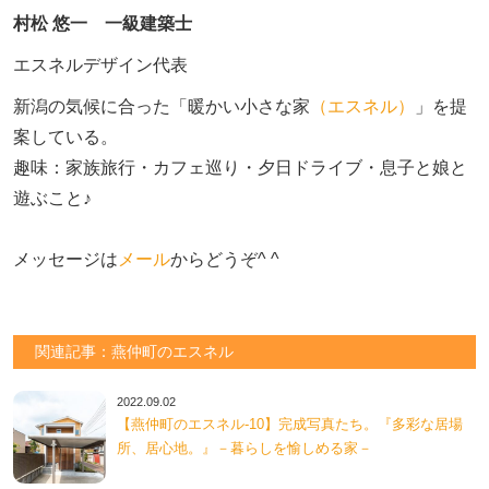
村松 悠一 一級建築士
エスネルデザイン代表
新潟の気候に合った「暖かい小さな家
（エスネル）
」を提
案している。

趣味：家族旅行・カフェ巡り・夕日ドライブ・息子と娘と
遊ぶこと♪　

メッセージは
メール
からどうぞ^ ^
関連記事：燕仲町のエスネル
2022.09.02
【燕仲町のエスネル‐10】完成写真たち。『多彩な居場
所、居心地。』－暮らしを愉しめる家－