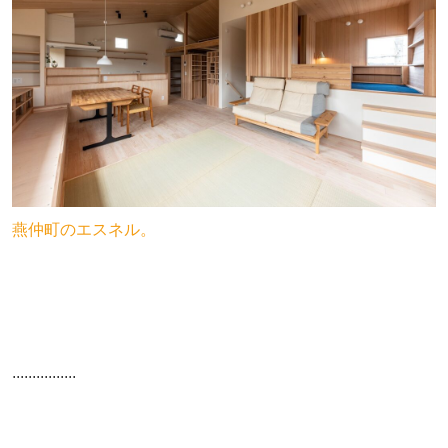
燕仲町のエスネル。
................