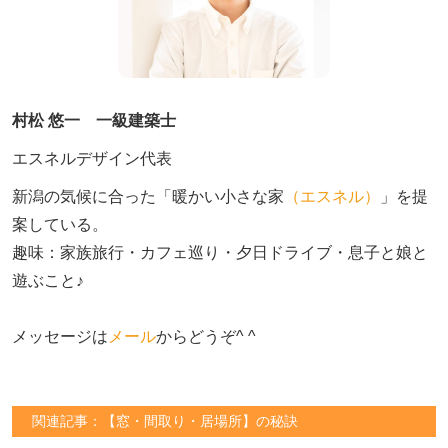
村松 悠一 一級建築士
エスネルデザイン代表
新潟の気候に合った「暖かい小さな家
（エスネル）
」を提
案している。

趣味：家族旅行・カフェ巡り・夕日ドライブ・息子と娘と
遊ぶこと♪　

メッセージは
メール
からどうぞ^ ^
関連記事：【窓・間取り・居場所】の秘訣