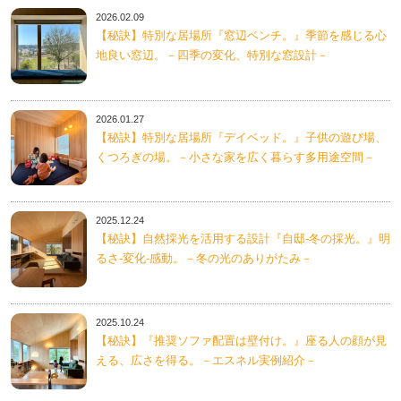
2026.02.09
【秘訣】特別な居場所『窓辺ベンチ。』季節を感じる心
地良い窓辺。－四季の変化、特別な窓設計－
2026.01.27
【秘訣】特別な居場所『デイベッド。』子供の遊び場、
くつろぎの場。－小さな家を広く暮らす多用途空間－
2025.12.24
【秘訣】自然採光を活用する設計『自邸-冬の採光。』明
るさ-変化-感動。－冬の光のありがたみ－
2025.10.24
【秘訣】『推奨ソファ配置は壁付け。』座る人の顔が見
える、広さを得る。－エスネル実例紹介－