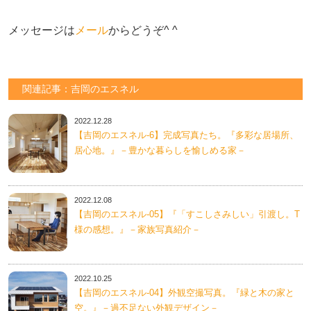
メッセージは
メール
からどうぞ^ ^
関連記事：吉岡のエスネル
2022.12.28
【吉岡のエスネル‐6】完成写真たち。『多彩な居場所、
居心地。』－豊かな暮らしを愉しめる家－
2022.12.08
【吉岡のエスネル-05】『「すこしさみしい」引渡し。T
様の感想。』－家族写真紹介－
2022.10.25
【吉岡のエスネル-04】外観空撮写真。『緑と木の家と
空。』－過不足ない外観デザイン－