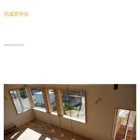
完成見学会
................