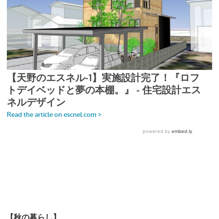
【秋の暮らし】................