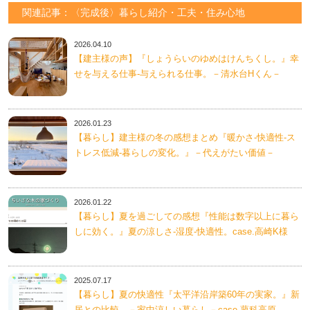
関連記事：〈完成後〉暮らし紹介・工夫・住み心地
2026.04.10
【建主様の声】『しょうらいのゆめはけんちくし。』幸
せを与える仕事-与えられる仕事。－清水台Hくん－
2026.01.23
【暮らし】建主様の冬の感想まとめ『暖かさ-快適性-ス
トレス低減-暮らしの変化。』－代えがたい価値－
2026.01.22
【暮らし】夏を過ごしての感想『性能は数字以上に暮ら
しに効く。』夏の涼しさ-湿度-快適性。case.高崎K様
2025.07.17
【暮らし】夏の快適性『太平洋沿岸築60年の実家。』新