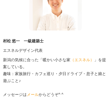
村松 悠一 一級建築士
エスネルデザイン代表
新潟の気候に合った「暖かい小さな家
（エスネル）
」を提
案している。

趣味：家族旅行・カフェ巡り・夕日ドライブ・息子と娘と
遊ぶこと♪　

メッセージは
メール
からどうぞ^ ^