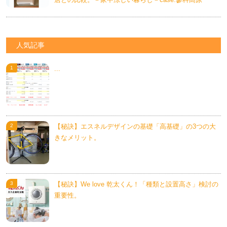
居との比較。－家中涼しい暮らし－case.蓼科高原
人気記事
...
【秘訣】エスネルデザインの基礎「高基礎」の3つの大
きなメリット。
【秘訣】We love 乾太くん！「種類と設置高さ」検討の
重要性。