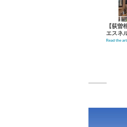
................