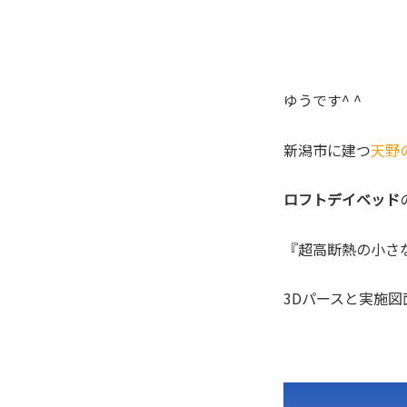
ゆうです^ ^
新潟市に建つ
天野
ロフトデイベッド
『超高断熱の小さ
3Dパースと実施