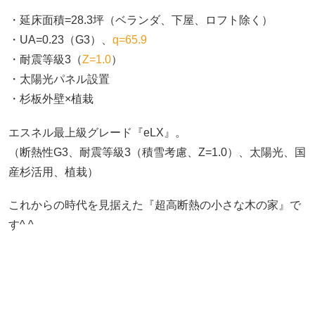
・延床面積=28.3坪（ベランダ、下屋、ロフト除く）
・UA=0.23（G3）、
q=65.9
・耐震等級3（
Z=1.0
）
・太陽光パネル設置
・杉板外壁×植栽
エスネル最上級グレード『eLX』。
（断熱性G3、耐震等級3（積雪考慮、Z=1.0）、太陽光、国
産杉活用、植栽）
これからの時代を見据えた『超高断熱の小さな木の家』で
す^ ^