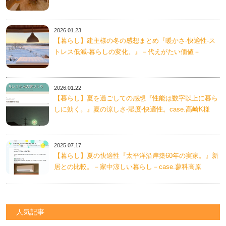
2026.01.23
【暮らし】建主様の冬の感想まとめ『暖かさ-快適性-ス
トレス低減-暮らしの変化。』－代えがたい価値－
2026.01.22
【暮らし】夏を過ごしての感想『性能は数字以上に暮ら
しに効く。』夏の涼しさ-湿度-快適性。case.高崎K様
2025.07.17
【暮らし】夏の快適性『太平洋沿岸築60年の実家。』新
居との比較。－家中涼しい暮らし－case.蓼科高原
人気記事