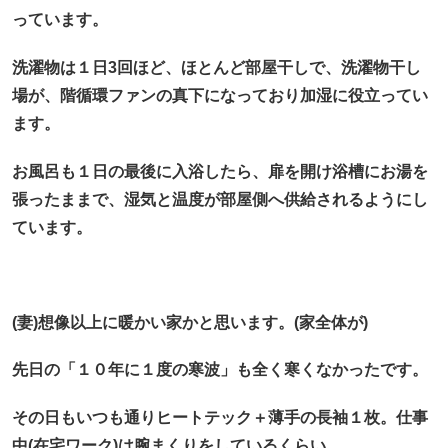
っています。
洗濯物は１日3回ほど、ほとんど部屋干しで、洗濯物干し
場が、階循環ファンの真下になっており加湿に役立ってい
ます。
お風呂も１日の最後に入浴したら、扉を開け浴槽にお湯を
張ったままで、湿気と温度が部屋側へ供給されるようにし
ています。
(妻)想像以上に暖かい家かと思います。(家全体が)
先日の「１０年に１度の寒波」も全く寒くなかったです。
その日もいつも通りヒートテック＋薄手の長袖１枚。仕事
中(在宅ワーク)は腕まくりをしているくらい。