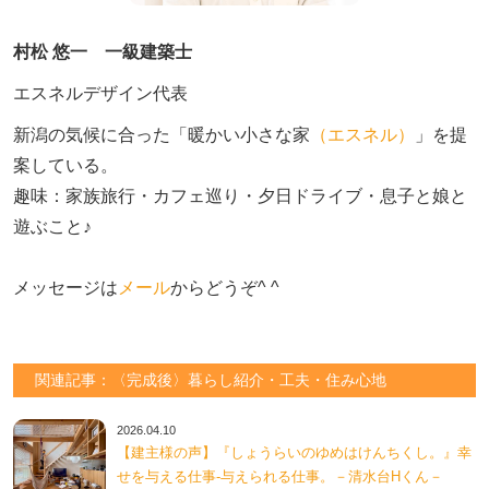
村松 悠一 一級建築士
エスネルデザイン代表
新潟の気候に合った「暖かい小さな家
（エスネル）
」を提
案している。

趣味：家族旅行・カフェ巡り・夕日ドライブ・息子と娘と
遊ぶこと♪　

メッセージは
メール
からどうぞ^ ^
関連記事：〈完成後〉暮らし紹介・工夫・住み心地
2026.04.10
【建主様の声】『しょうらいのゆめはけんちくし。』幸
せを与える仕事-与えられる仕事。－清水台Hくん－