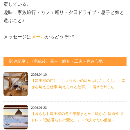
案している。

趣味：家族旅行・カフェ巡り・夕日ドライブ・息子と娘と
遊ぶこと♪　

メッセージは
メール
からどうぞ^ ^
関連記事：〈完成後〉暮らし紹介・工夫・住み心地
2026.04.10
【建主様の声】『しょうらいのゆめはけんちくし。』幸
せを与える仕事-与えられる仕事。－清水台Hくん－
2026.01.23
【暮らし】建主様の冬の感想まとめ『暖かさ-快適性-ス
トレス低減-暮らしの変化。』－代えがたい価値－