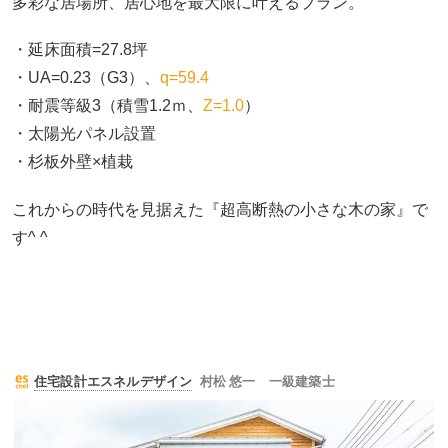
多彩な居場所、居心地を最大限に叶えるプラン。
・延床面積=27.8坪
・UA=0.23（G3）、
q=59.4
・耐震等級3（積雪1.2ｍ、
Z=1.0
）
・太陽光パネル設置
・杉板外壁×植栽
これからの時代を見据えた『超高断熱の小さな木の家』で
す^ ^