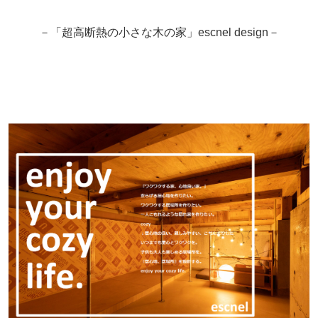
－「超高断熱の小さな木の家」escnel design－