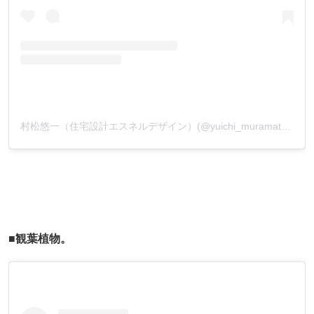
村松悠一（住宅設計エスネルデザイン）(@yuichi_muramatsu_)がシェアした投稿
■観葉植物。