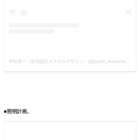
村松悠一（住宅設計エスネルデザイン）(@yuichi_muramatsu_)がシェアした投稿
■照明計画。