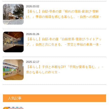
2026.03.02
【暮らし】自邸-早春の森『晴れの雪面-庭遊び-雪解
け。』季節の循環を感じる暮らし。－自然への感謝－
2026.01.26
【暮らし】自邸-冬の森『白銀世界-雪遊び-ライトアッ
プ。』自然と共に生きる。－苦労と幸福の表裏一体－
2025.12.17
【暮らし】子供と本棚をDIY『手間が愛着を育む。』－
豊かな暮らしの作り方－
人気記事