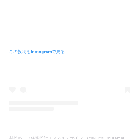
この投稿をInstagramで見る
村松悠一（住宅設計エスネルデザイン）(@yuichi_muramatsu_)がシェアした投稿