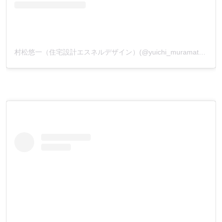
村松悠一（住宅設計エスネルデザイン）(@yuichi_muramatsu_)がシェアした投稿