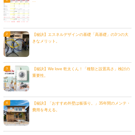
...
【秘訣】エスネルデザインの基礎「高基礎」の3つの大
きなメリット。
【秘訣】We love 乾太くん！「種類と設置高さ」検討の
重要性。
【秘訣】「おすすめ外壁は板張り。」35年間のメンテ・
費用を考える。