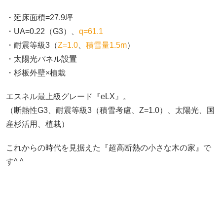
・延床面積=27.9坪
・UA=0.22（G3）、
q=61.1
・耐震等級3（
Z=1.0
、
積雪量1.5m
）
・太陽光パネル設置
・杉板外壁×植栽
エスネル最上級グレード『eLX』。
（断熱性G3、耐震等級3（積雪考慮、Z=1.0）、太陽光、国
産杉活用、植栽）
これからの時代を見据えた『超高断熱の小さな木の家』で
す^ ^