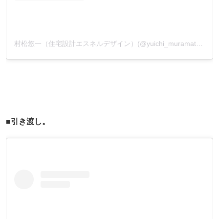
村松悠一（住宅設計エスネルデザイン）(@yuichi_muramatsu_)がシェアした投稿
■引き渡し。