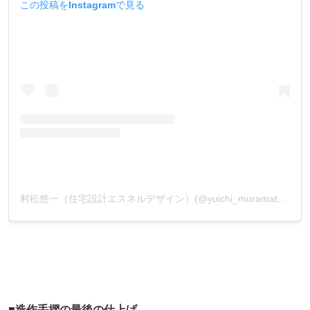
この投稿をInstagramで見る
村松悠一（住宅設計エスネルデザイン）(@yuichi_muramatsu_)がシェアした投稿
■造作手摺の最後の仕上げ。