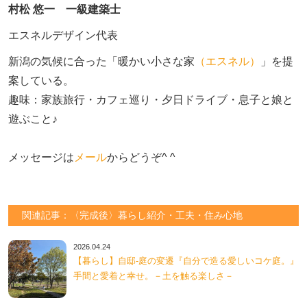
村松 悠一 一級建築士
エスネルデザイン代表
新潟の気候に合った「暖かい小さな家
（エスネル）
」を提
案している。

趣味：家族旅行・カフェ巡り・夕日ドライブ・息子と娘と
遊ぶこと♪　

メッセージは
メール
からどうぞ^ ^
関連記事：〈完成後〉暮らし紹介・工夫・住み心地
2026.04.24
【暮らし】自邸-庭の変遷『自分で造る愛しいコケ庭。』
手間と愛着と幸せ。－土を触る楽しさ－