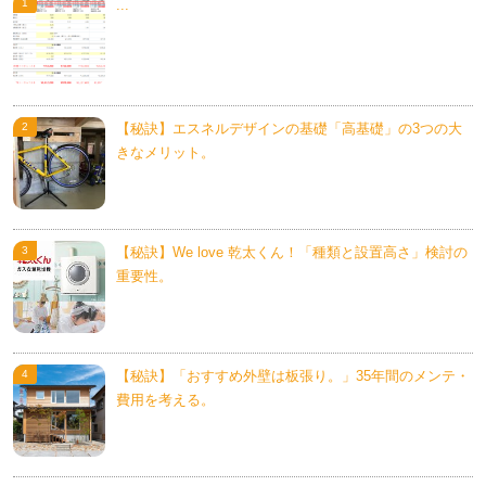
...
【秘訣】エスネルデザインの基礎「高基礎」の3つの大
きなメリット。
【秘訣】We love 乾太くん！「種類と設置高さ」検討の
重要性。
【秘訣】「おすすめ外壁は板張り。」35年間のメンテ・
費用を考える。