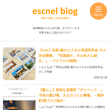
「超高断熱の小さな木の家」をデザインする
世界を旅した設計士のブログ
【info】自邸-森のエスネル完成見学会-ネル
友会開催。『写真紹介。ネル友さん紹
介。』－ワクワクの時間－
こんにちは^ ^ 明日は自邸-森のエスネルの完成見学会。
そして明後
2025.02.28
【暮らし】特別な居場所『デイベッド。』
子供の遊び場、大人のうたた寝場。－燕仲
町I様ブログ紹介－
こんにちは^ ^ 燕仲町のエスネルのI様が暮らしの感想を