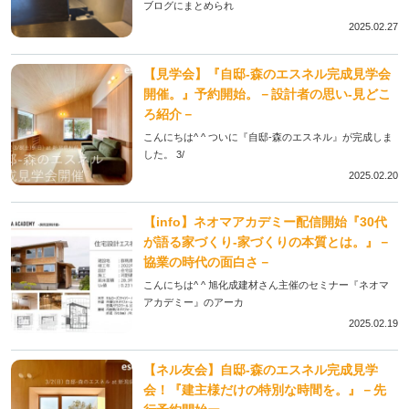
ブログにまとめられ
2025.02.27
【見学会】『自邸-森のエスネル完成見学会
開催。』予約開始。－設計者の思い-見どこ
ろ紹介－
こんにちは^ ^ ついに『自邸-森のエスネル』が完成しま
した。 3/
2025.02.20
【info】ネオマアカデミー配信開始『30代
が語る家づくり-家づくりの本質とは。』－
協業の時代の面白さ－
こんにちは^ ^ 旭化成建材さん主催のセミナー『ネオマ
アカデミー』のアーカ
2025.02.19
【ネル友会】自邸-森のエスネル完成見学
会！『建主様だけの特別な時間を。』－先