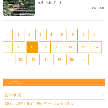
な風、木漏れ日、水
2021.05.09
<
1
2
3
4
5
6
7
8
9
10
11
12
13
14
15
16
…
52
53
54
55
56
>
カテゴリー
【設計事例】
【暮らし紹介】建て主様の声・住まい方の工夫