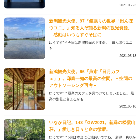
2021.05.23
新潟観光大使。97『鏡張りの世界「田んぼ
ウユニ」』知る人ぞ知る新潟の観光資源。
－感動はいつもすぐそばに－
ゆうです^ ^ 今回は新潟観光のド本命。 田んぼウユニ
を
2021.05.13
新潟観光大使。96『燕市「日月カフ
ェ」』。邸庭一如の最高の空間。－空間の
アウトソーシング再考－
ゆうです^ ^ 最高のカフェを見つけてしまいました。 最
高の別荘と言えるかも
2021.05.10
いなか日記。143『GW2021。新緑の松雲山
荘。』愛しき日々と命の循環。
ゆうです^ ^ 5月は本当に心地良いですね。 新緑、爽やか