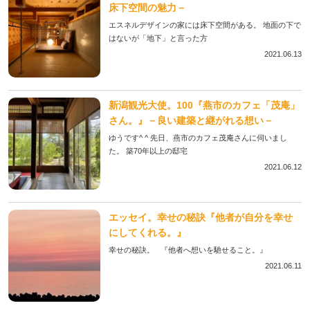
床下空間の魅力－
エスネルデザインの家には床下空間がある。 地面の下で
はないが「地下」と言った方
2021.06.13
新潟観光大使。100『燕市のカフェ「茂庵」
さん。』－良い建築と継がれる想い－
ゆうです^ ^ 先日、燕市のカフェ茂庵さんに伺いまし
た。 築70年以上の邸宅
2021.06.12
エッセイ。幸せの秘訣『他者が自分を幸せ
にしてくれる。』
幸せの秘訣。 『他者へ想いを馳せること。』
2021.06.11