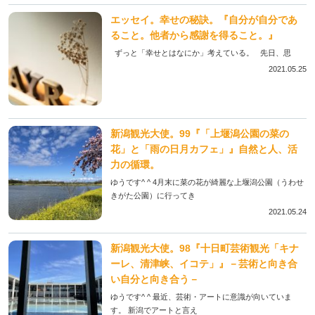
エッセイ。幸せの秘訣。『自分が自分であ
ること。他者から感謝を得ること。』
ずっと「幸せとはなにか」考えている。 先日、思
2021.05.25
新潟観光大使。99『「上堰潟公園の菜の
花」と「雨の日月カフェ」』自然と人、活
力の循環。
ゆうです^ ^ 4月末に菜の花が綺麗な上堰潟公園（うわせ
きがた公園）に行ってき
2021.05.24
新潟観光大使。98『十日町芸術観光「キナ
ーレ、清津峡、イコテ」』－芸術と向き合
い自分と向き合う－
ゆうです^ ^ 最近、芸術・アートに意識が向いていま
す。 新潟でアートと言え