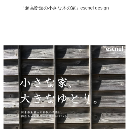
－「超高断熱の小さな木の家」escnel design－