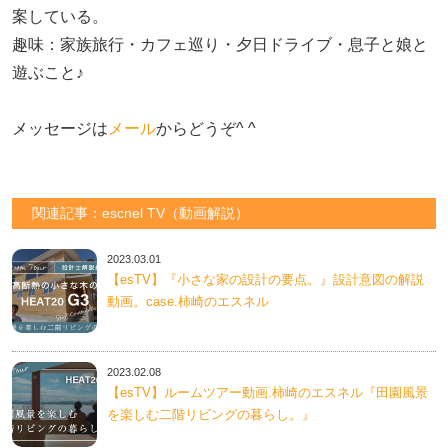
案している。

趣味：家族旅行・カフェ巡り・夕日ドライブ・息子と娘と
遊ぶこと♪　

メッセージは
メール
からどうぞ^ ^
関連記事：escnel TV（動画解説）
2023.03.01
【esTV】『小さな家の設計の要点。』設計意図の解説
動画。case.柿崎のエスネル
2023.02.08
【esTV】ルームツアー動画.柿崎のエスネル『田園風景
を楽しむ二階リビングの暮らし。』