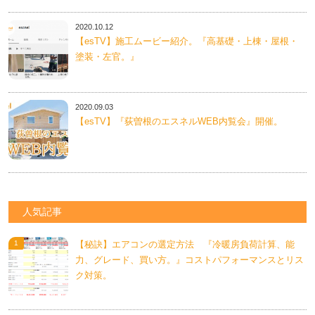
2020.10.12
【esTV】施工ムービー紹介。『高基礎・上棟・屋根・
塗装・左官。』
2020.09.03
【esTV】『荻曽根のエスネルWEB内覧会』開催。
人気記事
【秘訣】エアコンの選定方法 『冷暖房負荷計算、能
力、グレード、買い方。』コストパフォーマンスとリス
ク対策。