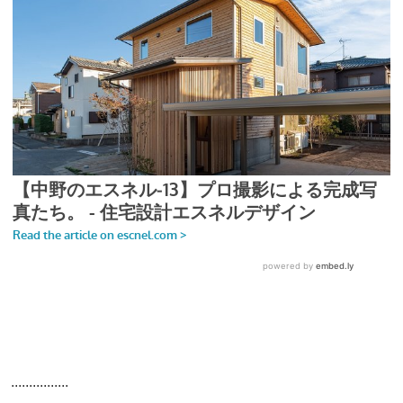
................