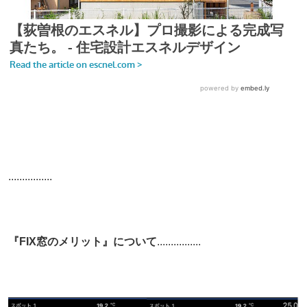
................
『FIX窓のメリット』について
................