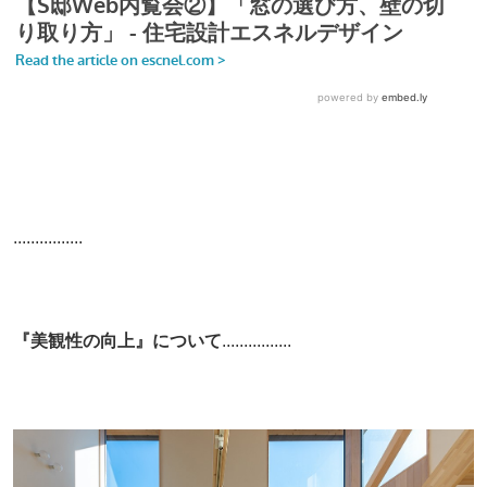
................
『美観性の向上』について
................