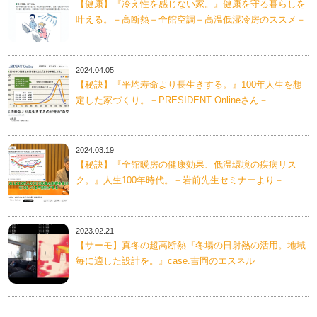
【健康】『冷え性を感じない家。』健康を守る暮らしを
叶える。－高断熱＋全館空調＋高温低湿冷房のススメ－
2024.04.05
【秘訣】『平均寿命より長生きする。』100年人生を想
定した家づくり。－PRESIDENT Onlineさん－
2024.03.19
【秘訣】『全館暖房の健康効果、低温環境の疾病リス
ク。』人生100年時代。－岩前先生セミナーより－
2023.02.21
【サーモ】真冬の超高断熱『冬場の日射熱の活用。地域
毎に適した設計を。』case.吉岡のエスネル