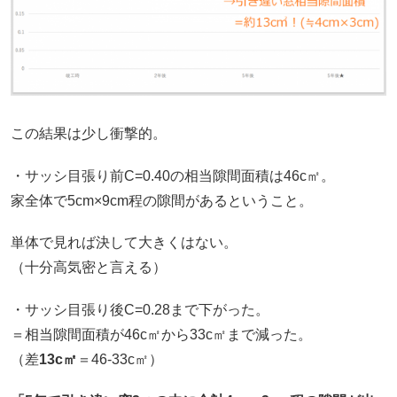
この結果は少し衝撃的。
・サッシ目張り前C=0.40の相当隙間面積は46c㎡。
家全体で5cm×9cm程の隙間があるということ。
単体で見れば決して大きくはない。
（十分高気密と言える）
・サッシ目張り後C=0.28まで下がった。
＝相当隙間面積が46c㎡から33c㎡まで減った。
（差
13c㎡
＝46-33c㎡）