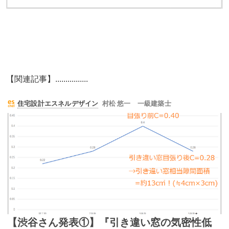
【関連記事】................