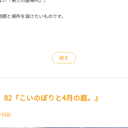
ない『第三の居場所』。
時間と場所を設けたいものです。
続き
。82『こいのぼりと4月の庭。』
か日記