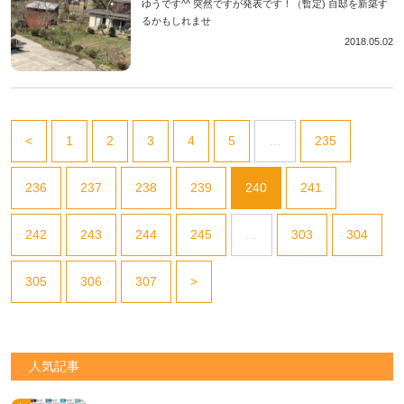
ゆうです^^ 突然ですが発表です！（暫定) 自邸を新築す
るかもしれませ
2018.05.02
<
1
2
3
4
5
…
235
236
237
238
239
240
241
242
243
244
245
…
303
304
305
306
307
>
人気記事