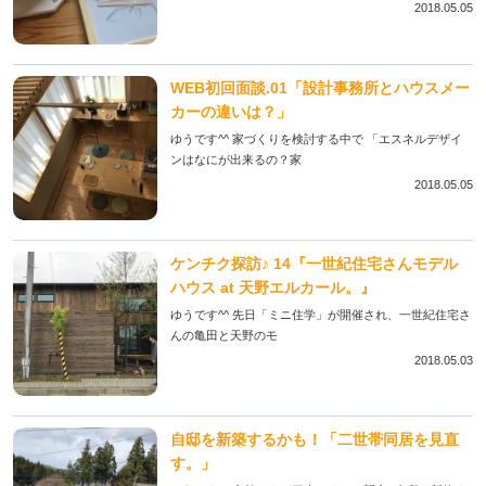
2018.05.05
WEB初回面談.01「設計事務所とハウスメー
カーの違いは？」
ゆうです^^ 家づくりを検討する中で 「エスネルデザイ
ンはなにが出来るの？家
2018.05.05
ケンチク探訪♪ 14『一世紀住宅さんモデル
ハウス at 天野エルカール。』
ゆうです^^ 先日「ミニ住学」が開催され、一世紀住宅さ
んの亀田と天野のモ
2018.05.03
自邸を新築するかも！「二世帯同居を見直
す。」