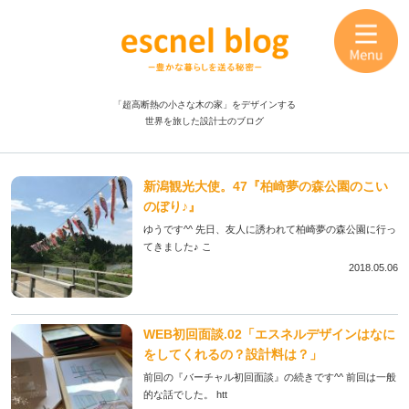
「超高断熱の小さな木の家」をデザインする
世界を旅した設計士のブログ
新潟観光大使。47『柏崎夢の森公園のこい
のぼり♪』
ゆうです^^ 先日、友人に誘われて柏崎夢の森公園に行っ
てきました♪ こ
2018.05.06
WEB初回面談.02「エスネルデザインはなに
をしてくれるの？設計料は？」
前回の『バーチャル初回面談』の続きです^^ 前回は一般
的な話でした。 htt