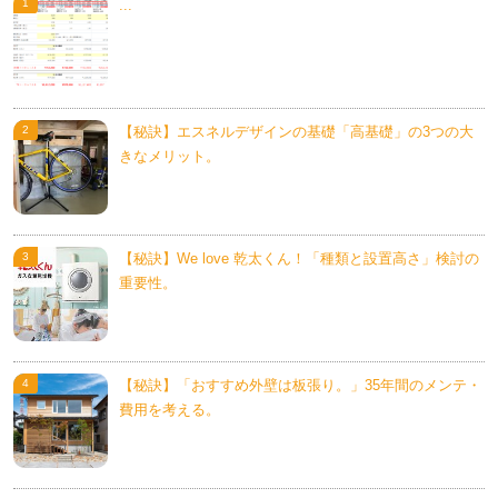
...
【秘訣】エスネルデザインの基礎「高基礎」の3つの大
きなメリット。
【秘訣】We love 乾太くん！「種類と設置高さ」検討の
重要性。
【秘訣】「おすすめ外壁は板張り。」35年間のメンテ・
費用を考える。