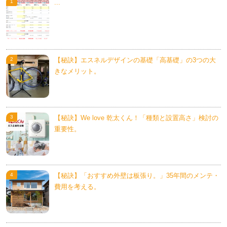
...
【秘訣】エスネルデザインの基礎「高基礎」の3つの大
きなメリット。
【秘訣】We love 乾太くん！「種類と設置高さ」検討の
重要性。
【秘訣】「おすすめ外壁は板張り。」35年間のメンテ・
費用を考える。