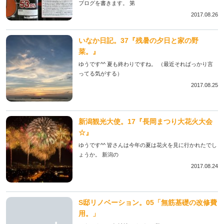
ブログを書きます。 第
2017.08.26
いなか日記。37『残暑の夕日と家の野
菜。』
ゆうです^^ 夏も終わりですね。 （最近そればっかり言
ってる気がする）
2017.08.25
新潟観光大使。17『長岡まつり大花火大会
☆』
ゆうです^^ 皆さんは今年の夏は花火を見に行かれたでし
ょうか。 新潟の
2017.08.24
S邸リノベーション。05「無筋基礎の改修費
用。」