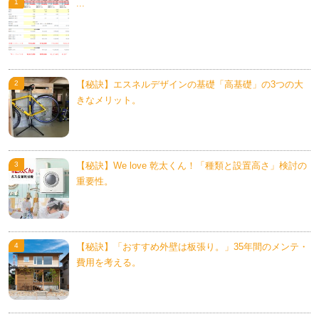
...
【秘訣】エスネルデザインの基礎「高基礎」の3つの大
きなメリット。
【秘訣】We love 乾太くん！「種類と設置高さ」検討の
重要性。
【秘訣】「おすすめ外壁は板張り。」35年間のメンテ・
費用を考える。