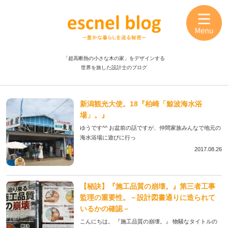
「超高断熱の小さな木の家」をデザインする
世界を旅した設計士のブログ
新潟観光大使。18『柏崎「鯨波海水浴
場」。』
ゆうです^^ お盆前の話ですが、仲間家族みんなで地元の
海水浴場に遊びに行っ
2017.08.26
【秘訣】『施工品質の崩壊。』第三者工事
監理の重要性。－設計図書通りに造られて
いるかの確認－
こんにちは。 『施工品質の崩壊。』 物騒なタイトルの