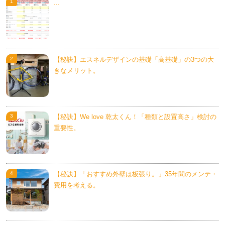
...
【秘訣】エスネルデザインの基礎「高基礎」の3つの大
きなメリット。
【秘訣】We love 乾太くん！「種類と設置高さ」検討の
重要性。
【秘訣】「おすすめ外壁は板張り。」35年間のメンテ・
費用を考える。