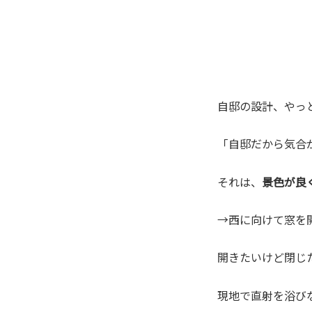
自邸の設計、やっと
「自邸だから気合
それは、
景色が良
→西に向けて窓を
開きたいけど閉じ
現地で直射を浴び