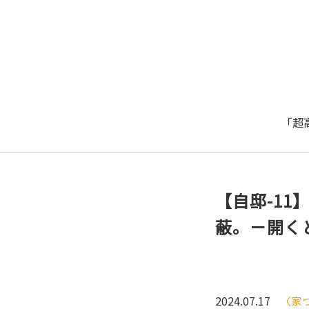
「超
【自邸-1
蔽。－開く
2024.07.17
〈家