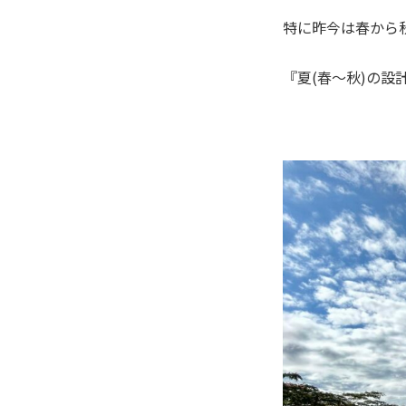
特に昨今は春から
『夏(春～秋)の