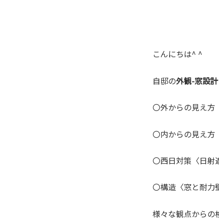
こんにちは^ ^
自邸の
外観-窓設計
〇外からの見え方
〇内からの見え方
〇西日対策〈日射
〇構造〈窓と耐力
様々な観点からの