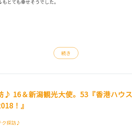
ルもとても幸せそうでした。
続き
♪ 16＆新潟観光大使。53『香港ハウス見
018！』
チク探訪♪