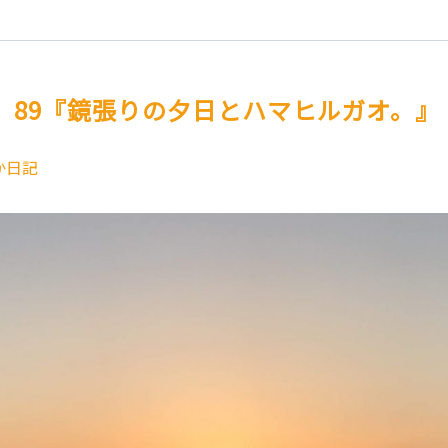
。89『鏡張りの夕日とハマヒルガオ。』
か日記