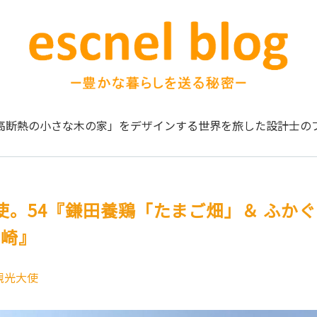
高断熱の小さな木の家」をデザインする
世界を旅した設計士の
使。54『鎌田養鶏「たまご畑」＆ ふか
柏崎』
観光大使