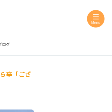
ブログ
ぐら亭「ござ